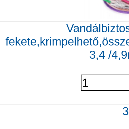
Vandálbiztos
fekete,krimpelhető,össz
3,4 /4
3