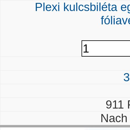
Plexi kulcsbiléta 
fólia
3
911
Nach 