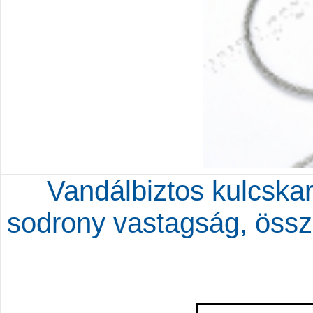
Vandálbiztos kulcska
sodrony vastagság, öss