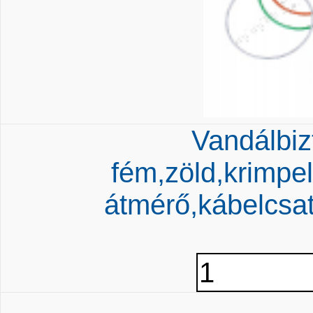
Vandálbiz
fém,zöld,krimpe
átmérő,kábelcsa