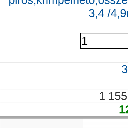
piros,krimpelhető,össz
3,4 /4
3
1 15
1