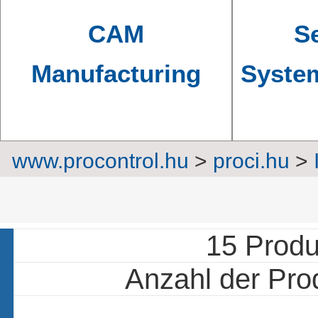
CAM
Se
Manufacturing
Syste
www.procontrol.hu
>
proci.hu
>
Ac
15 Produk
Anzahl der Prod