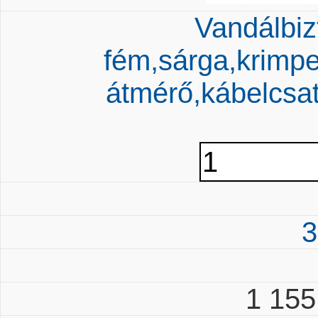
Vandálbiz
fém,sárga,krimp
átmérő,kábelcsa
3
1 15