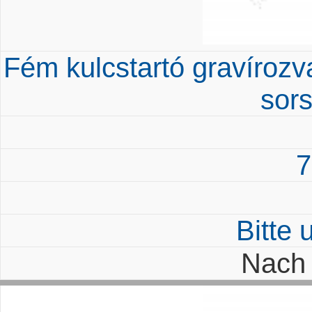
Fém kulcstartó gravírozva
sor
7
Bitte
Nach 