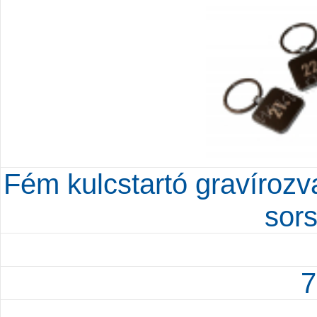
Fém kulcstartó gravírozva
sor
7