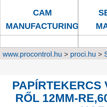
CAM
S
MANUFACTURING
MA
www.procontrol.hu
>
proci.hu
>
Brackets,
PAPÍRTEKERCS 
RŐL 12MM-RE,6