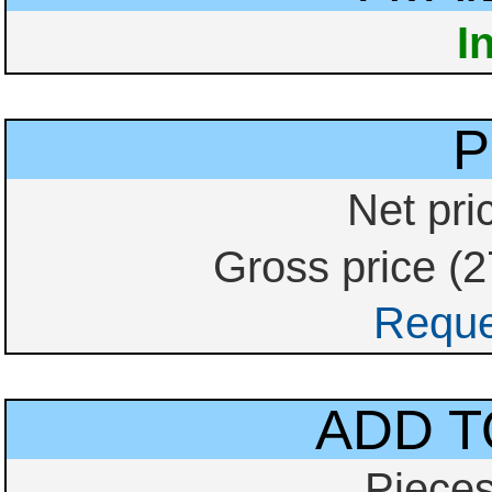
I
P
Net pri
Gross price (
Reque
ADD T
Piece