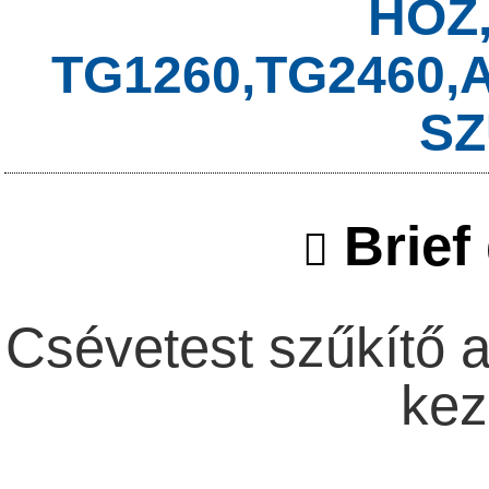
HOZ
TG1260,TG2460,
SZ
Brief 
Csévetest szűkítő a
kez