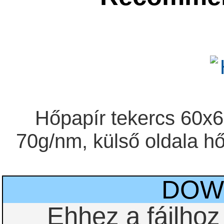
Hőpapír tekercs 60x
70g/nm, külső oldala 
DOW
Ehhez a fájlho