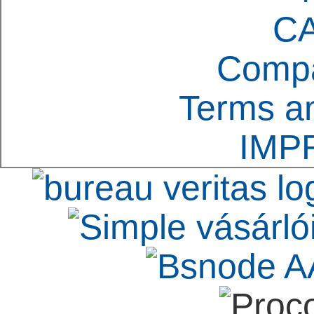
C
Compa
Terms an
IMP