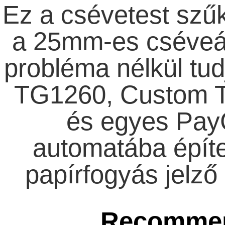
Ez a csévetest szűk
a 25mm-es cséveát
probléma nélkül tu
TG1260, Custom 
és egyes Pay
automatába építe
papírfogyás jelző 
Recommen