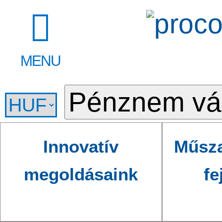
MENU
Innovatív
Műsza
megoldásaink
fe