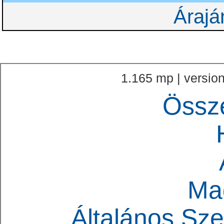
Árajá
1.165 mp | version
Össz
Ma
Általános Sze