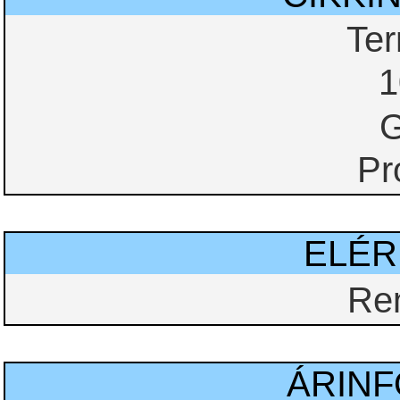
Te
1
G
Pr
ELÉ
Re
ÁRIN