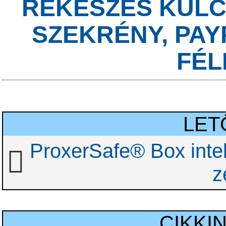
REKESZES KULC
SZEKRÉNY, PAY
FÉL
LET
ProxerSafe® Box intel
z
CIKKI