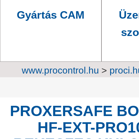
Gyártás CAM
Üze
szo
www.procontrol.hu
>
proci.h
szekrények
>
Rekesz
PROXERSAFE BOX
HF-EXT-PRO1