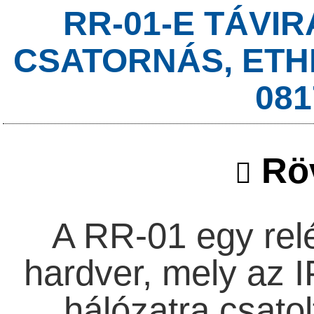
RR-01-E TÁVIR
CSATORNÁS, ETH
081
Röv
A RR-01 egy relé
hardver, mely az 
hálózatra csatol