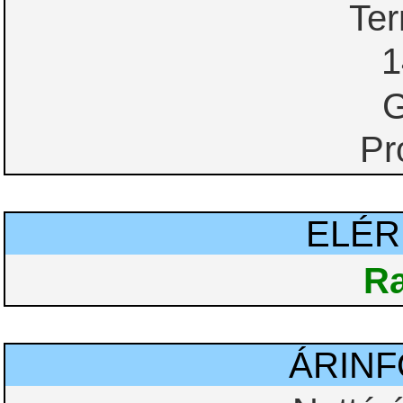
Te
1
G
Pr
ELÉ
Ra
ÁRIN