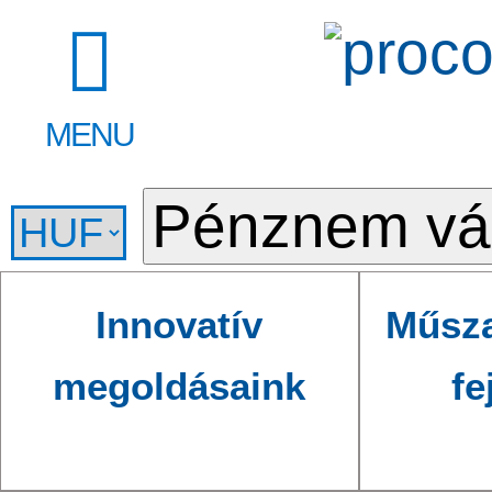
MENU
Innovatív
Műsza
megoldásaink
fe