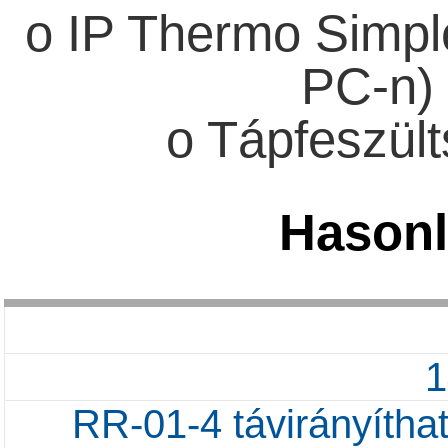
o IP Thermo Simpl
PC-n) 
o Tápfeszül
Hasonl
RR-01-4 távirányíthat