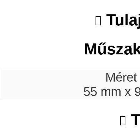
Tula
Műszaki
Méret
55 mm x 
T