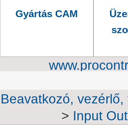
Gyártás CAM
Üze
szo
www.procontr
Mérőrendszerek é
Beavatkozó, vezérlő, 
>
Input Out