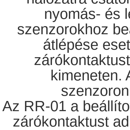
nyomás- és 
szenzorokhoz beá
átlépése eseté
zárókontaktust
kimeneten. 
szenzoronk
Az RR-01 a beállíto
zárókontaktust ad