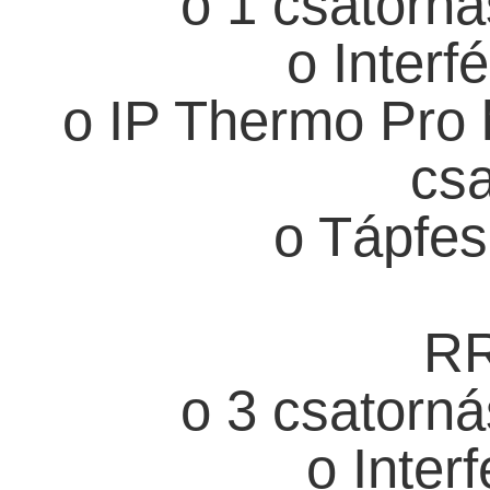
o 1 csatorná
o Interf
o IP Thermo Pro 
csa
o Tápfes
RR
o 3 csatorná
o Inter