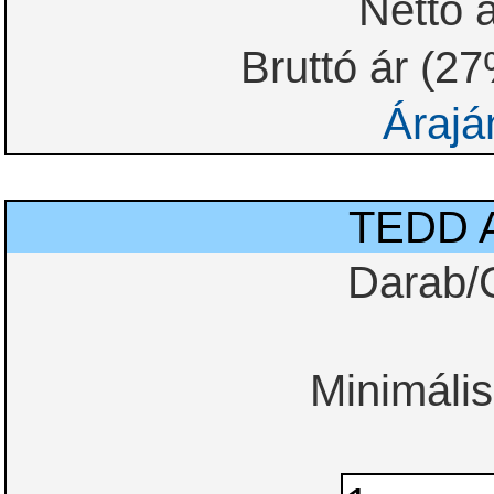
Nettó á
Bruttó ár (2
Árajá
TEDD 
Darab/
Minimális