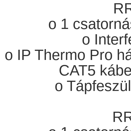
RR
o 1 csatorná
o Inter
o IP Thermo Pro h
CAT5 kábel
o Tápfeszü
RR