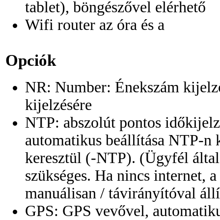
tablet), böngészővel elérhető
Wifi router az óra és a
Opciók
NR: Number: Énekszám kijelző
kijelzésére
NTP: abszolút pontos időkijelzé
automatikus beállítása NTP-n k
keresztül (-NTP). (Ügyfél által
szükséges. Ha nincs internet, a
manuálisan / távirányítóval állí
GPS: GPS vevővel, automatikus