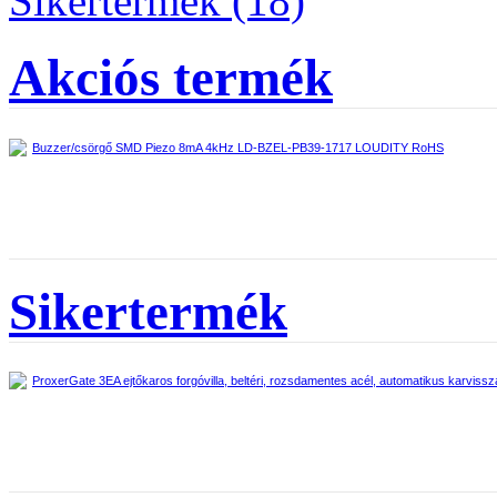
Sikertermék (18)
Akciós termék
Buzzer/csörgő SMD Piezo 8mA 4kHz LD-BZEL-PB39-1717 LOUDITY RoHS
Sikertermék
ProxerGate 3EA ejtőkaros forgóvilla, beltéri, rozsdamentes acél, automatikus karvissza