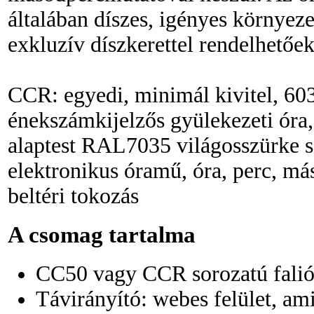
általában díszes, igényes környeze
exkluzív díszkerettel rendelhetőek
CCR: egyedi, minimál kivitel, 60
énekszámkijelzős gyülekezeti óra, 
alaptest RAL7035 világosszürke s
elektronikus óramű, óra, perc, m
beltéri tokozás
A csomag tartalma
CC50 vagy CCR sorozatú falió
Távirányító: webes felület, am