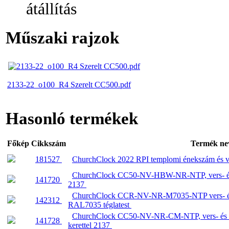
átállítás
Műszaki rajzok
2133-22_o100_R4 Szerelt CC500.pdf
Hasonló termékek
Főkép
Cikkszám
Termék ne
181527
ChurchClock 2022 RPI templomi énekszám és ve
ChurchClock CC50-NV-HBW-NR-NTP, vers- és én
141720
2137
ChurchClock CCR-NV-NR-M7035-NTP vers- és é
142312
RAL7035 téglatest
ChurchClock CC50-NV-NR-CM-NTP, vers- és éne
141728
kerettel 2137