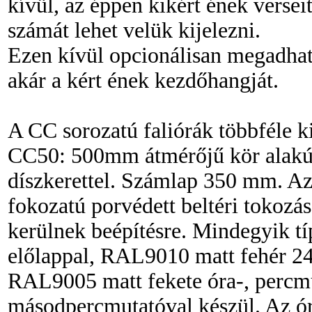
kívül, az éppen kikért ének verseit
számát lehet velük kijelezni.
Ezen kívül opcionálisan megadha
akár a kért ének kezdőhangját.
A CC sorozatú faliórák többféle k
CC50: 500mm átmérőjű kör alakú
díszkerettel. Számlap 350 mm. Az
fokozatú porvédett beltéri tokozás
kerülnek beépítésre. Mindegyik tí
előlappal, RAL9010 matt fehér 24 
RAL9005 matt fekete óra-, percm
másodpercmutatóval készül. Az ór