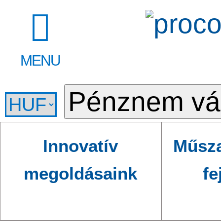
MENU
Innovatív
Műsza
megoldásaink
fe