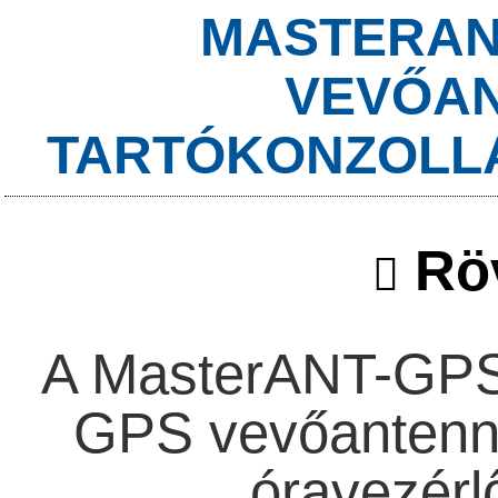
MASTERAN
VEVŐAN
TARTÓKONZOLLAL
Röv
A MasterANT-GPS e
GPS vevőantenn
óravezérl