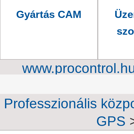
Gyártás CAM
Üze
szo
www.procontrol.h
órahálózat, ipari ki
Professzionális közp
GPS