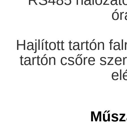
ór
Hajlított tartón f
tartón csőre szer
el
Műsza