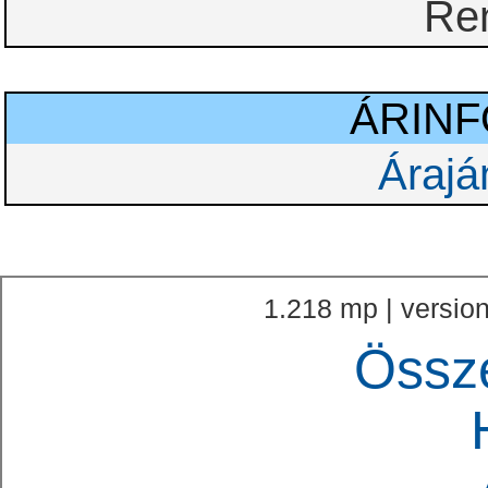
Re
ÁRIN
Árajá
1.218 mp | version
Össz