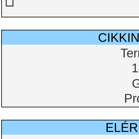
CIKKI
Te
1
G
Pr
ELÉ