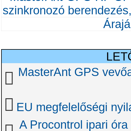
szinkronozó berendezés,
Árajá
LET
MasterAnt GPS vevőa
EU megfelelőségi nyil
A Procontrol ipari óra