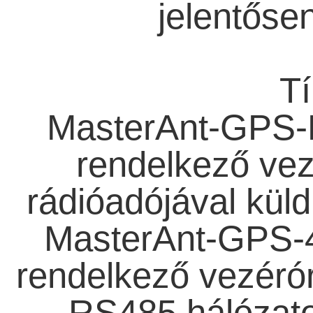
jelentősen
Tí
MasterAnt-GPS-R:
rendelkező ve
rádióadójával küld
MasterAnt-GPS-4
rendelkező vezéró
RS485 hálózato