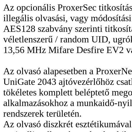
Az opcionális ProxerSec titkosítás
illegális olvasási, vagy módosítás
AES128 szabvány szerinti titkosít
véletlenszerű / random UID, ugr
13,56 MHz Mifare Desfire EV2 va
Az olvasó alapesetben a ProxerNe
UniGate 2043 ajtóvezérlőhöz csatl
tökéletes komplett beléptető megol
alkalmazásokhoz a munkaidő-nyilv
rendszerek területén.
Az olvasó diszkrét esztétikumával 