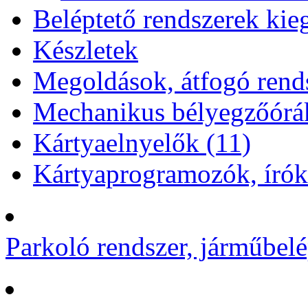
Beléptető rendszerek kieg
Készletek
Megoldások, átfogó rends
Mechanikus bélyegzőórá
Kártyaelnyelők (11)
Kártyaprogramozók, írók
Parkoló rendszer, járműbelé