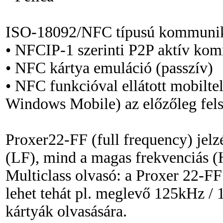
ISO-18092/NFC típusú kommuni
• NFCIP-1 szerinti P2P aktív ko
• NFC kártya emuláció (passzív)
• NFC funkcióval ellátott mobilte
Windows Mobile) az előzőleg fe
Proxer22-FF (full frequency) jel
(LF), mind a magas frekvenciás (H
Multiclass olvasó: a Proxer 22-F
lehet tehát pl. meglevő 125kHz 
kártyák olvasására.