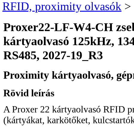
RFID, proximity olvasók
>
Proxer22-LF-W4-CH zseb
kártyaolvasó 125kHz, 134
RS485, 2027-19_R3
Proximity kártyaolvasó, gépr
Rövid leírás
A Proxer 22 kártyaolvasó RFID p
(kártyákat, karkötőket, kulcstartó