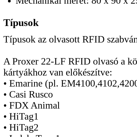
Mechanikai méret: 80 x 90 x 
Típusok
Típusok az olvasott RFID szabván
A Proxer 22-LF RFID olvasó a kö
kártyákhoz van előkészítve:
• Emarine (pl. EM4100,4102,420
• Casi Rusco
• FDX Animal
• HiTag1
• HiTag2