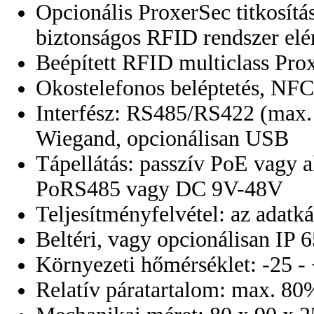
Opcionális ProxerSec titkosítás
biztonságos RFID rendszer elé
Beépített RFID multiclass Prox
Okostelefonos beléptetés, NFC
Interfész: RS485/RS422 (max. 
Wiegand, opcionálisan USB
Tápellátás: passzív PoE vagy
PoRS485 vagy DC 9V-48V
Teljesítményfelvétel: az adat
Beltéri, vagy opcionálisan IP 6
Környezeti hőmérséklet: -25 
Relatív páratartalom: max. 80