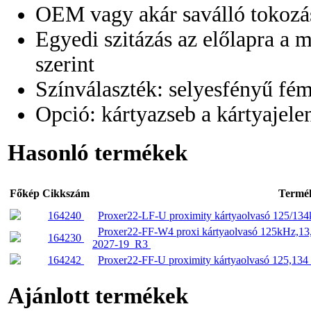
OEM vagy akár saválló tokozás
Egyedi szitázás az előlapra a 
szerint
Színválaszték: selyesfényű fém
Opció: kártyazseb a kártyajelen
Hasonló termékek
Főkép
Cikkszám
Termé
164240
Proxer22-LF-U proximity kártyaolvasó 125/13
Proxer22-FF-W4 proxi kártyaolvasó 125kHz,13,
164230
2027-19_R3
164242
Proxer22-FF-U proximity kártyaolvasó 125,13
Ajánlott termékek