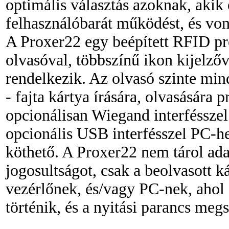
optimális választás azoknak, akik 
felhasználóbarát működést, és vo
A Proxer22 egy beépített RFID pro
olvasóval, többszínű ikon kijelző
rendelkezik. Az olvasó szinte mind
- fajta kártya írására, olvasásár
opcionálisan Wiegand interfésszel
opcionális USB interfésszel PC-he
köthető. A Proxer22 nem tárol ada
jogosultságot, csak a beolvasott ká
vezérlőnek, és/vagy PC-nek, ahol 
történik, és a nyitási parancs megs