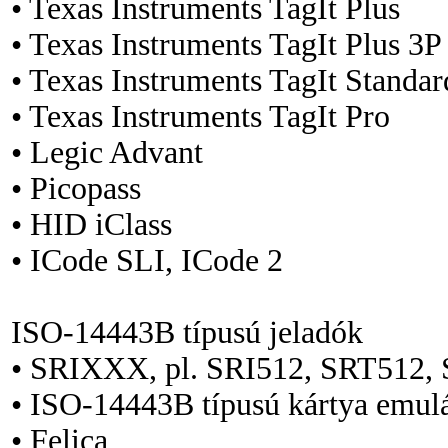
• Texas Instruments TagIt Plus
• Texas Instruments TagIt Plus 3P
• Texas Instruments TagIt Standar
• Texas Instruments TagIt Pro
• Legic Advant
• Picopass
• HID iClass
• ICode SLI, ICode 2
ISO-14443B típusú jeladók
• SRIXXX, pl. SRI512, SRT512,
• ISO-14443B típusú kártya emul
• Felica