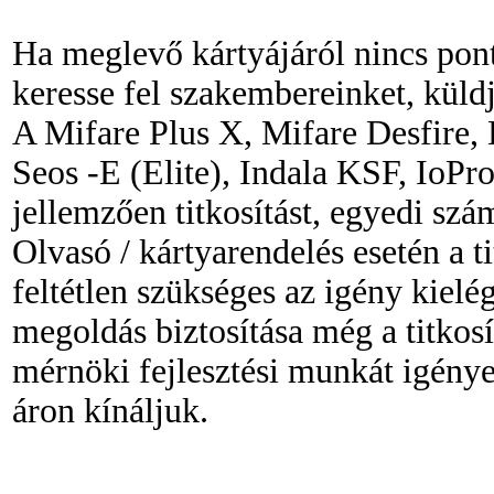
Ha meglevő kártyájáról nincs pon
keresse fel szakembereinket, küld
A Mifare Plus X, Mifare Desfire,
Seos -E (Elite), Indala KSF, IoPr
jellemzően titkosítást, egyedi sz
Olvasó / kártyarendelés esetén a t
feltétlen szükséges az igény kielégí
megoldás biztosítása még a titkosí
mérnöki fejlesztési munkát igénye
áron kínáljuk.