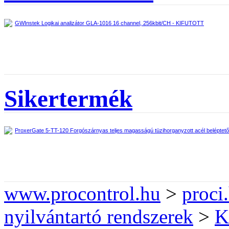
GWInstek Logikai analizátor GLA-1016 16 channel, 256kbit/CH - KIFUTOTT
Sikertermék
ProxerGate 5-TT-120 Forgószárnyas teljes magasságú tüzihorganyzott acél beléptető
www.procontrol.hu
>
proci
nyilvántartó rendszerek
>
K