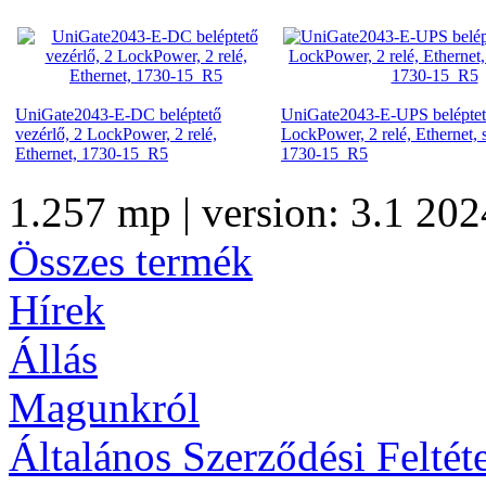
UniGate2043-E-DC beléptető
UniGate2043-E-UPS beléptető
vezérlő, 2 LockPower, 2 relé,
LockPower, 2 relé, Ethernet,
Ethernet, 1730-15_R5
1730-15_R5
1.257 mp | version: 3.1 202
Összes termék
Hírek
Állás
Magunkról
Általános Szerződési Feltét