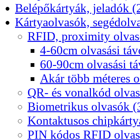
Belépőkártyák, jeladók (
Kártyaolvasók, segédolv
RFID, proximity olvas
4-60cm olvasási tá
60-90cm olvasási t
Akár több méteres ol
QR- és vonalkód olvas
Biometrikus olvasók (
Kontaktusos chipkárty
PIN kódos RFID olvas