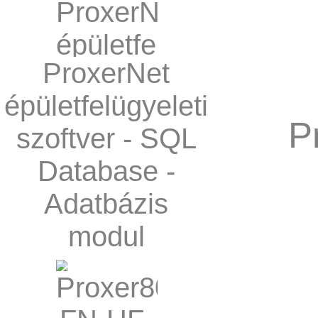
ProxerNet
épületfelügyeleti
P
szoftver - SQL
Database -
Adatbázis
modul