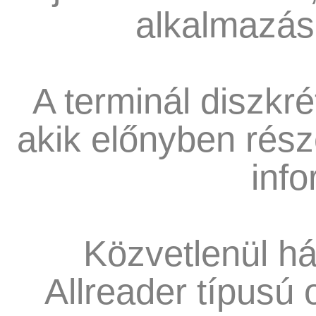
alkalmazáso
A terminál diszkré
akik előnyben rész
info
Közvetlenül há
Allreader típusú