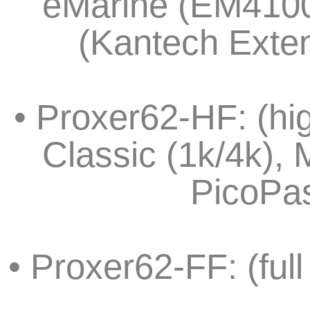
eMarine (EM4100,
(Kantech Exten
• Proxer62-HF: (hi
Classic (1k/4k), 
PicoPas
• Proxer62-FF: (ful