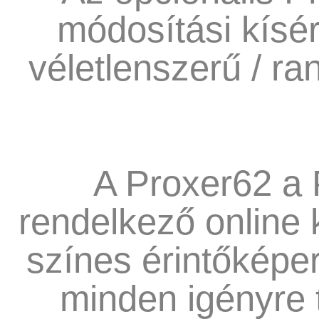
módosítási kísér
véletlenszerű / 
A Proxer62 a 
rendelkező online k
színes érintőképe
minden igényre t