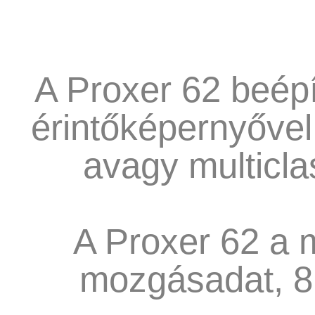
A Proxer 62 beépí
érintőképernyővel,
avagy multiclas
A Proxer 62 a 
mozgásadat, 8