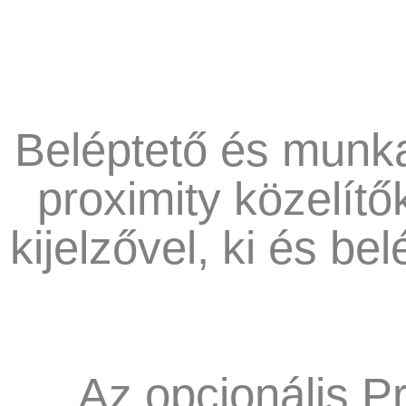
Beléptető és munkai
proximity közelítő
kijelzővel, ki és be
Az opcionális Pr