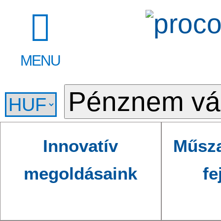
MENU
Innovatív
Műsza
megoldásaink
fe