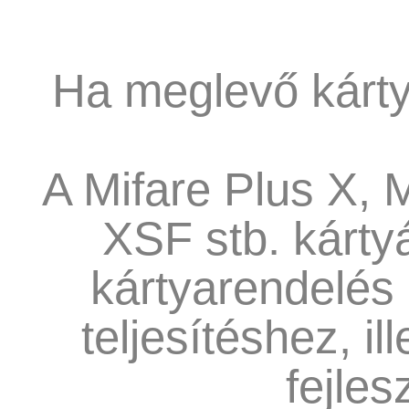
Ha meglevő kárty
A Mifare Plus X, M
XSF stb. kárty
kártyarendelés 
teljesítéshez, i
fejles