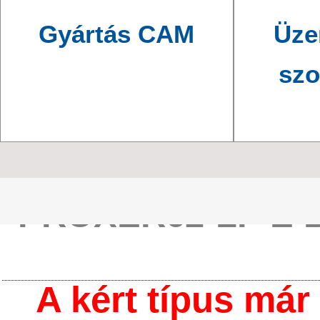
Gyártás CAM
Üze
szo
PROXER62-LF-E 
A kért típus már