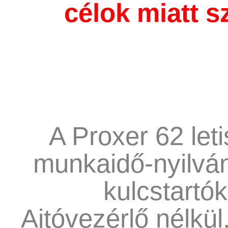
célok miatt s
A Proxer 62 let
munkaidő-nyilván
kulcstartók
Ajtóvezérlő nélkül