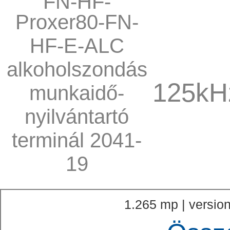
Proxer80-FN-
HF-E-ALC
alkoholszondás
125kHz
munkaidő-
nyilvántartó
terminál 2041-
19
1.265 mp | version