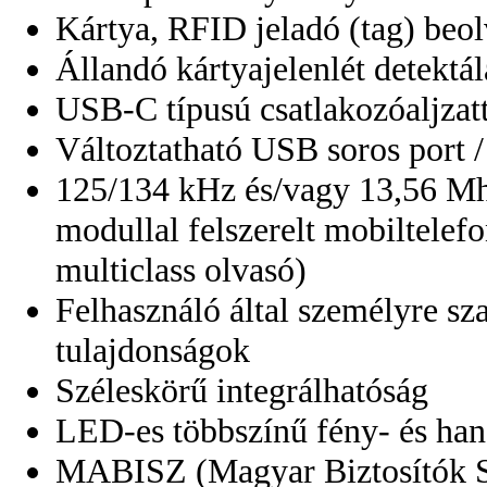
Kártya, RFID jeladó (tag) beol
Állandó kártyajelenlét detektál
USB-C típusú csatlakozóaljzatt
Változtatható USB soros port /
125/134 kHz és/vagy 13,56 M
modullal felszerelt mobiltelef
multiclass olvasó)
Felhasználó által személyre sz
tulajdonságok
Széleskörű integrálhatóság
LED-es többszínű fény- és han
MABISZ (Magyar Biztosítók Sz