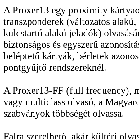
A Proxer13 egy proximity kártyao
transzponderek (változatos alakú,
kulcstartó alakú jeladók) olvasásá
biztonságos és egyszerű azonosítás
beléptető kártyák, bérletek azono
pontgyűjtő rendszereknél.
A Proxer13-FF (full frequency)
vagy multiclass olvasó, a Magya
szabványok többségét olvassa.
Falra szerelhető, akár kültéri olva