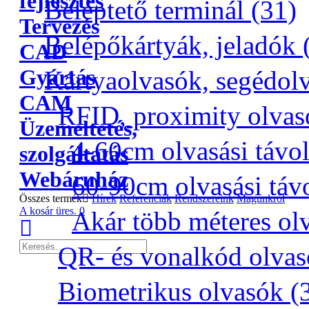
fejlesztés
Beléptető terminál (31)
Tervezés
Belépőkártyák, jeladók 
CAD
Gyártás
Kártyaolvasók, segédol
CAM
RFID, proximity olvas
Üzemeltetés,
4-60cm olvasási távo
szolgáltatás
Webáruház
60-90cm olvasási táv
Összes termék
Hírek
Referenciák
Rendszereink
Magunkról
A kosár üres.
0
Akár több méteres olv
QR- és vonalkód olvas
Biometrikus olvasók (