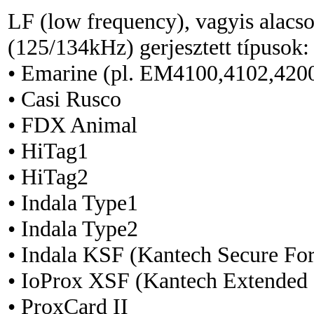
LF (low frequency), vagyis alacs
(125/134kHz) gerjesztett típusok:
• Emarine (pl. EM4100,4102,420
• Casi Rusco
• FDX Animal
• HiTag1
• HiTag2
• Indala Type1
• Indala Type2
• Indala KSF (Kantech Secure Fo
• IoProx XSF (Kantech Extended
• ProxCard II