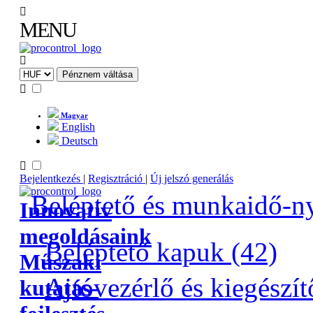
MENU
Magyar
English
Deutsch
Bejelentkezés
|
Regisztráció
|
Új jelszó generálás
Beléptető és munkaidő-ny
Innovatív
megoldásaink
Beléptető kapuk (42)
Műszaki
Ajtóvezérlő és kiegészít
kutatás-