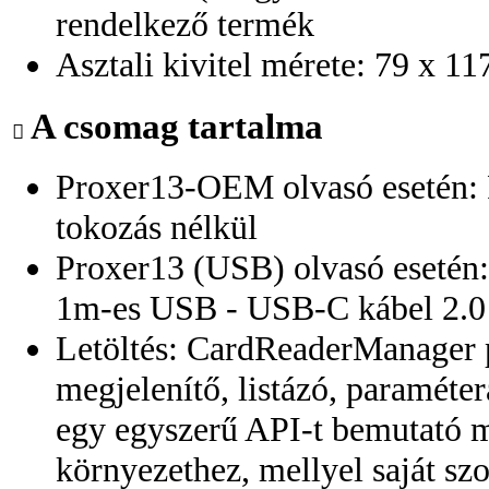
rendelkező termék
Asztali kivitel mérete: 79 x 
A csomag tartalma
Proxer13-OEM olvasó esetén:
tokozás nélkül
Proxer13 (USB) olvasó esetén
1m-es USB - USB-C kábel 2.0
Letöltés: CardReaderManager 
megjelenítő, listázó, paraméterá
egy egyszerű API-t bemutató m
környezethez, mellyel saját sz