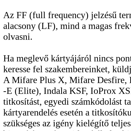
Az FF (full frequency) jelzésű te
alacsony (LF), mind a magas frek
olvasni.
Ha meglevő kártyájáról nincs pon
keresse fel szakembereinket, küld
A Mifare Plus X, Mifare Desfire,
-E (Elite), Indala KSF, IoProx XS
titkosítást, egyedi számkódolást t
kártyarendelés esetén a titkosítóku
szükséges az igény kielégítő teljes