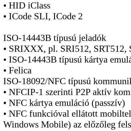
• HID iClass
• ICode SLI, ICode 2
ISO-14443B típusú jeladók
• SRIXXX, pl. SRI512, SRT512,
• ISO-14443B típusú kártya emul
• Felica
ISO-18092/NFC típusú kommuni
• NFCIP-1 szerinti P2P aktív ko
• NFC kártya emuláció (passzív)
• NFC funkcióval ellátott mobilte
Windows Mobile) az előzőleg fe