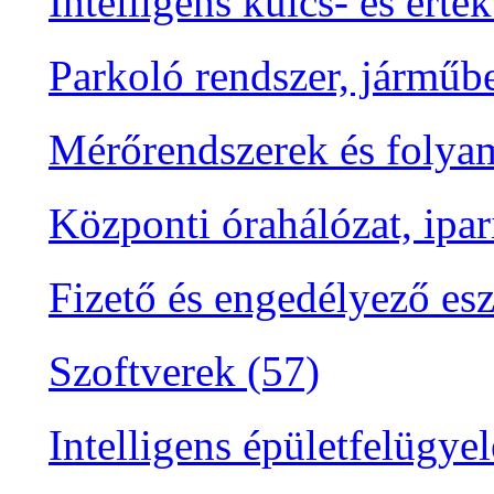
Intelligens kulcs- és érté
Parkoló rendszer, járműbe
Mérőrendszerek és folyam
Központi órahálózat, ipar
Fizető és engedélyező es
Szoftverek (57)
Intelligens épületfelügyel