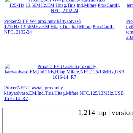
Proxer23-FF-W4 proximity kártyaolvasó
Pro
125kHz,13,56MHz,EM,Hitag,Tiris,Ind,Mifare,ProxCardII,
nyi
NFC, 2192-24
ter
20
Proxer7-FF-U asztali proximity
kártyaolvasó,EM,Ind,Tiris,Hitag,Mifare,NFC,125/13MHz,USB
1616-14_R7
1.214 mp | versio