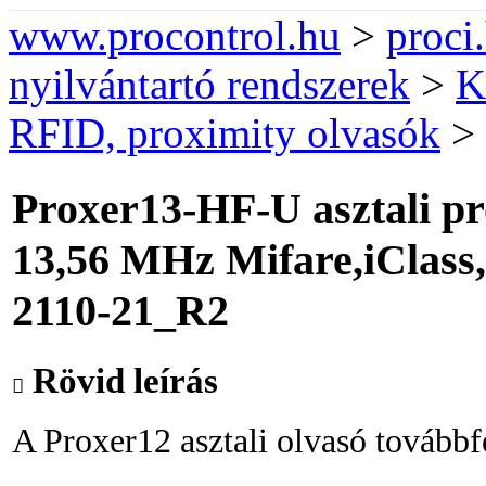
www.procontrol.hu
>
proci
nyilvántartó rendszerek
>
K
RFID, proximity olvasók
>
Proxer13-HF-U asztali pr
13,56 MHz Mifare,iClass
2110-21_R2
Rövid leírás
A Proxer12 asztali olvasó továbbfe