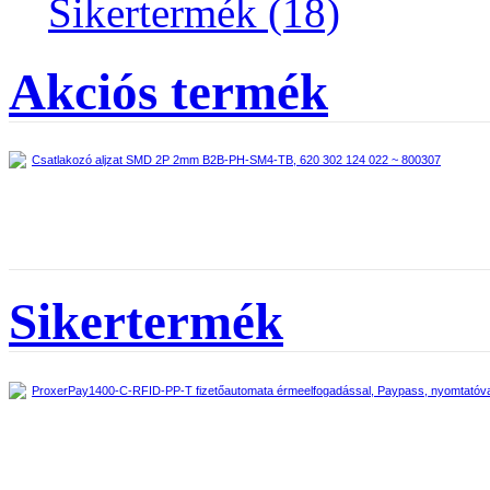
Sikertermék (18)
Akciós termék
Csatlakozó aljzat SMD 2P 2mm B2B-PH-SM4-TB, 620 302 124 022 ~ 800307
Sikertermék
ProxerPay1400-C-RFID-PP-T fizetőautomata érmeelfogadással, Paypass, nyomtatóva