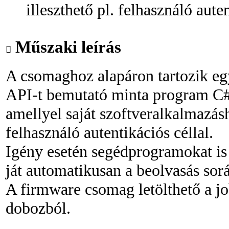
illeszthető pl. felhasználó auten
Műszaki leírás
A csomaghoz alapáron tartozik egy
API-t bemutató minta program C# 
amellyel saját szoftveralkalmazásh
felhasználó autentikációs céllal.
Igény esetén segédprogramokat is 
ját automatikusan a beolvasás sor
A firmware csomag letölthető a j
dobozból.