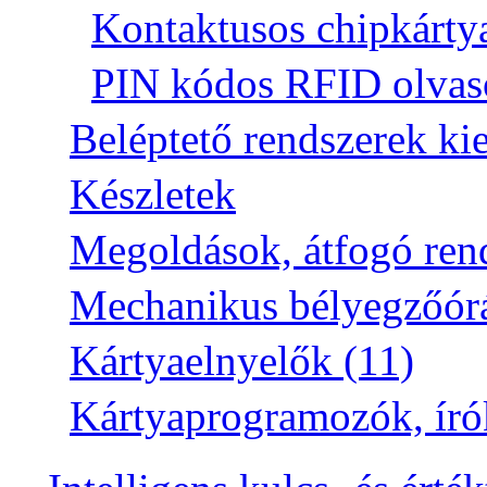
Kontaktusos chipkártya
PIN kódos RFID olvas
Beléptető rendszerek kie
Készletek
Megoldások, átfogó rend
Mechanikus bélyegzőór
Kártyaelnyelők (11)
Kártyaprogramozók, író