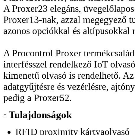
A Proxer23 elegáns, üvegelőlapos 
Proxer13-nak, azzal megegyező tu
azonos opciókkal és altípusokkal 
A Procontrol Proxer termékcsalád
interfésszel rendelkező IoT olva
kimenetű olvasó is rendelhető. Az
adatgyűjtésre és vezérlésre, ajtón
pedig a Proxer52.
Tulajdonságok
RFID proximity kártyaolvasó