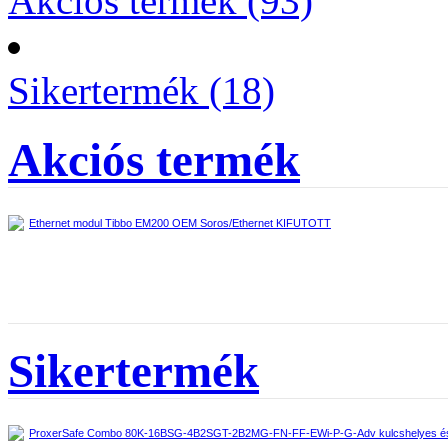
Akciós termék (93)
Sikertermék (18)
Akciós termék
Ethernet modul Tibbo EM200 OEM Soros/Ethernet KIFUTOTT
Sikertermék
ProxerSafe Combo 80K-16BSG-4B2SGT-2B2MG-FN-FF-EWi-P-G-Adv kulcshelyes és r