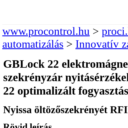
www.procontrol.hu
>
proci
automatizálás
>
Innovatív z
GBLock 22 elektromágnes
szekrényzár nyitásérzékel
22 optimalizált fogyasztá
Nyissa öltözőszekrényét RFI
Rövid leírás