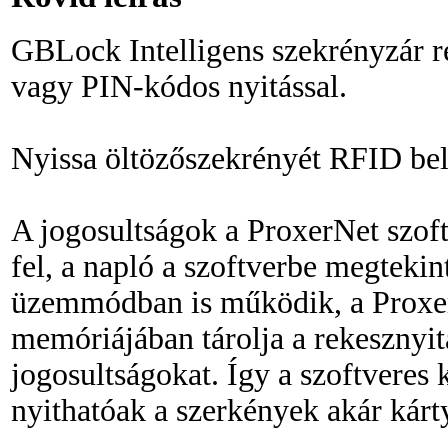
GBLock Intelligens szekrényzár r
vagy PIN-kódos nyitással.
Nyissa öltözőszekrényét RFID bel
A jogosultságok a ProxerNet szof
fel, a napló a szoftverbe megtekin
üzemmódban is működik, a Proxer
memóriájában tárolja a rekesznyit
jogosultságokat. Így a szoftveres k
nyithatóak a szerkények akár kár