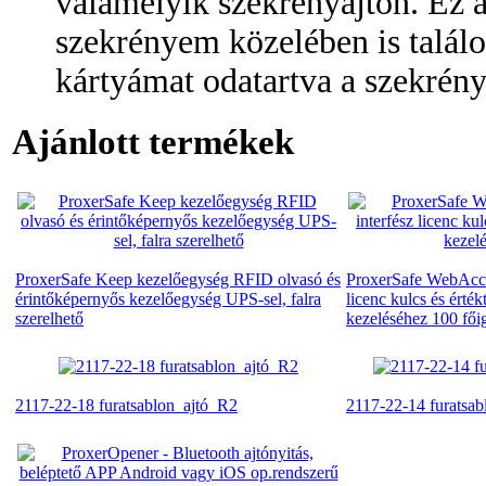
valamelyik szekrényajtón. Ez a
szekrényem közelében is találo
kártyámat odatartva a szekrény
Ajánlott termékek
ProxerSafe Keep kezelőegység RFID olvasó és
ProxerSafe WebAcce
érintőképernyős kezelőegység UPS-sel, falra
licenc kulcs és érté
szerelhető
kezeléséhez 100 fői
2117-22-18 furatsablon_ajtó_R2
2117-22-14 furatsab