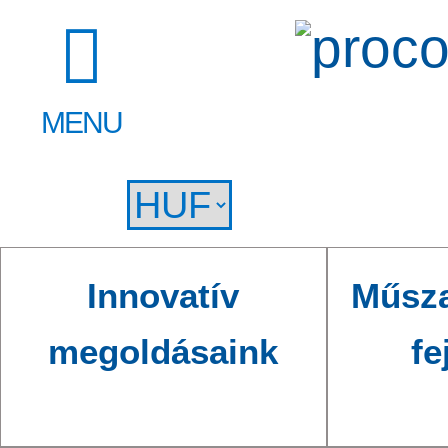
MENU
Innovatív
Műsza
megoldásaink
fe