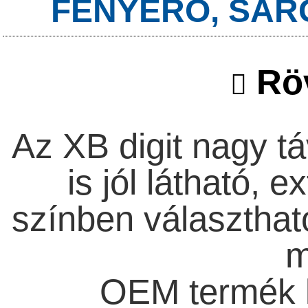
FÉNYERŐ, SÁRG
Röv
Az XB digit nagy t
is jól látható, 
színben választhat
m
OEM termék k