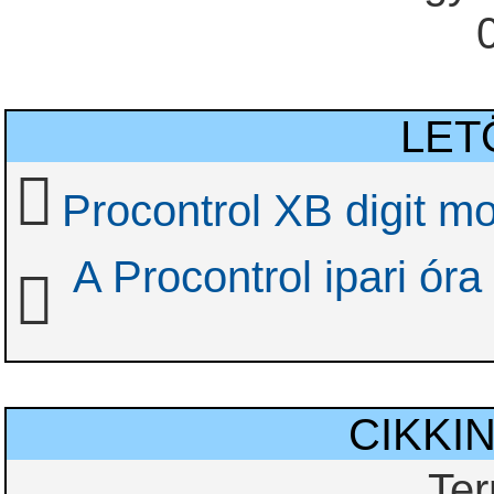
LET
Procontrol XB digit m
A Procontrol ipari óra
CIKKI
Te