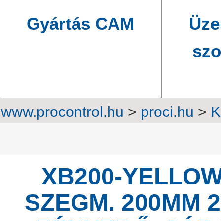
Gyártás CAM
Üze
szo
www.procontrol.hu
>
proci.hu
>
K
OEM digi
XB200-YELLOW 
SZEGM. 200MM 