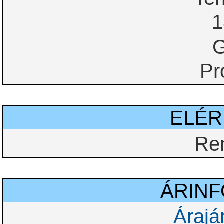
1
G
Pr
ELÉ
Re
ÁRIN
Árajá