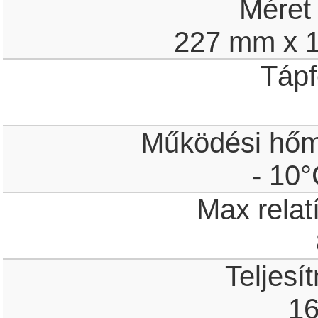
Méret
227 mm x 
Tápf
Működési hőm
- 10°
Max relat
Teljesí
1