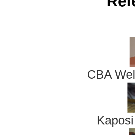
Ref
CBA Well
Kaposi