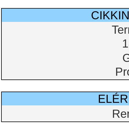
CIKKI
Te
1
G
Pr
ELÉ
Re