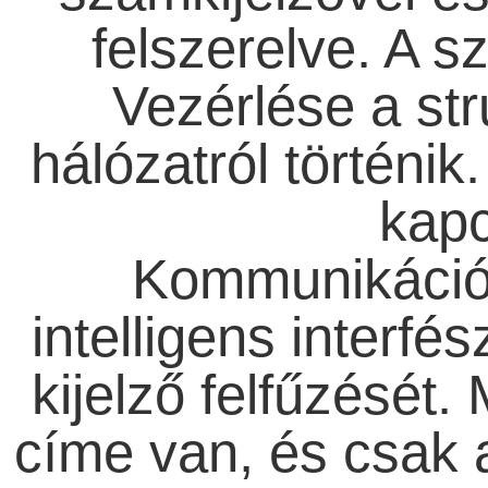
felszerelve. A s
Vezérlése a stru
hálózatról történik
kapc
Kommunikációs
intelligens interfé
kijelző felfűzését.
címe van, és csak 