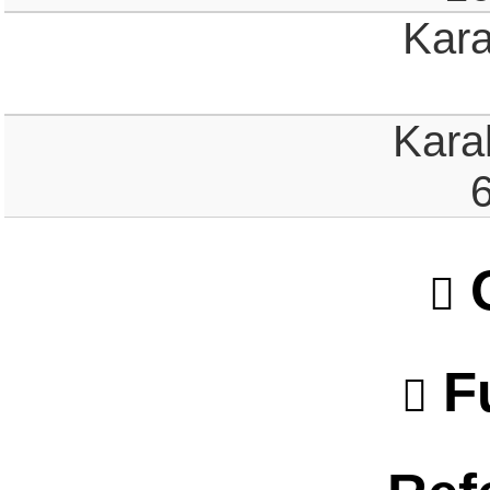
Kar
Kara
O
F