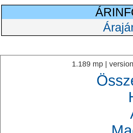
ÁRIN
Árajá
1.189 mp | version
Össz
Ma