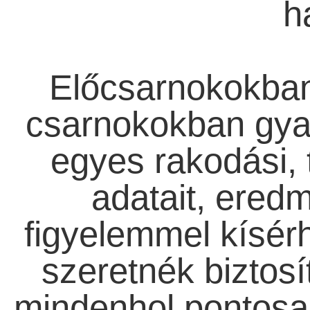
h
Előcsarnokokban
csarnokokban gya
egyes rakodási, 
adatait, ered
figyelemmel kísérh
szeretnék biztosí
mindenhol pontosan