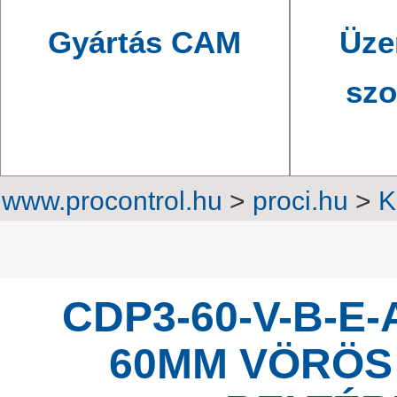
Gyártás CAM
Üze
szo
www.procontrol.hu
>
proci.hu
>
K
Professzio
CDP3-60-V-B-E-
60MM VÖRÖS 