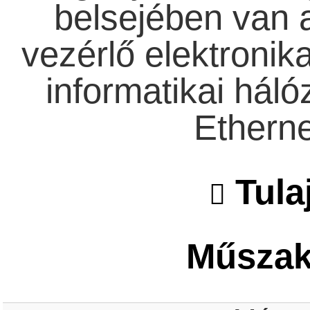
belsejében van 
vezérlő elektronika
informatikai háló
Ethernet
Tula
Műszaki