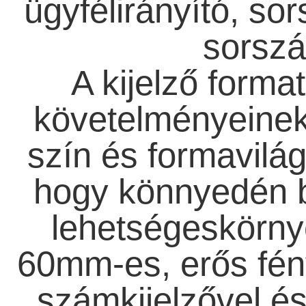
ügyfélirányító, s
sorszá
A kijelző forma
követelményeinek
szín és formavilág
hogy könnyedén b
lehetségeskörnye
60mm-es, erős fé
számkijelzővel és