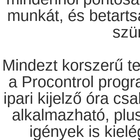
munkát, és betartsá
szü
Mindezt korszerű te
a Procontrol progr
ipari kijelző óra cs
alkalmazható, plu
igények is kielé