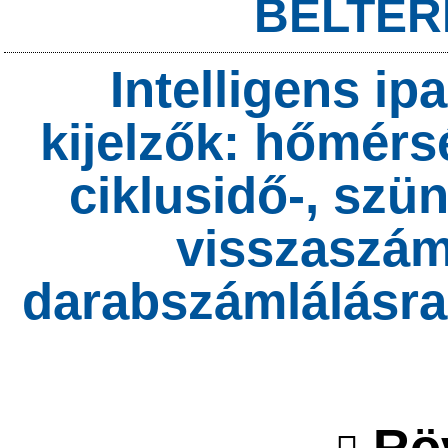
BELTÉR
Intelligens i
kijelzők: hőmérsé
ciklusidő-, szün
visszaszám
darabszámlálásra
Röv