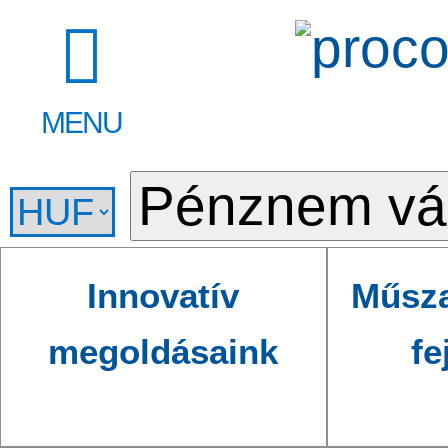
MENU
Innovatív
Műsza
megoldásaink
fe