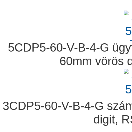
5CDP5-60-V-B-4-G ügyfé
60mm vörös di
3CDP5-60-V-B-4-G számk
digit, 