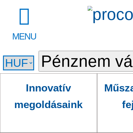
MENU
Innovatív
Műsza
megoldásaink
fe