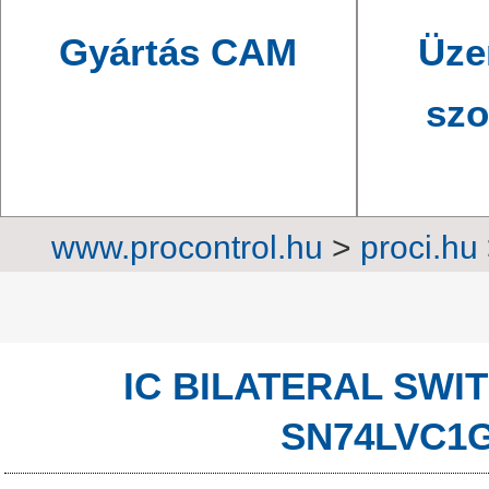
Gyártás CAM
Üze
szo
www.procontrol.hu
>
proci.hu
áramkörök
>
Logikai IC-k
>
D
IC BILATERAL SWI
SN74LVC1G