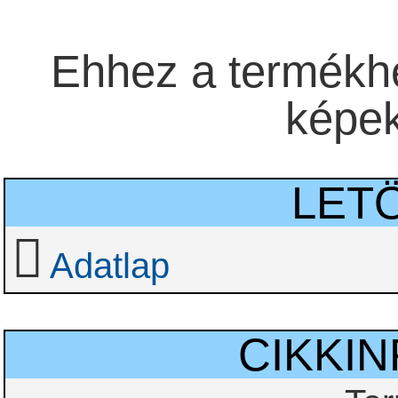
Ehhez a termékhe
képek 
LET
Adatlap
CIKKI