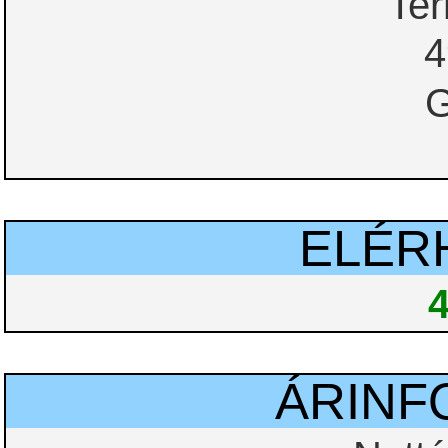
Te
4
G
ELÉR
ÁRINF