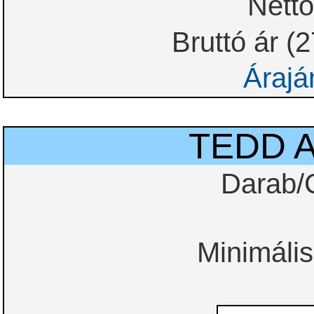
Nettó
Bruttó ár (
Árajá
TEDD 
Darab/
Minimális