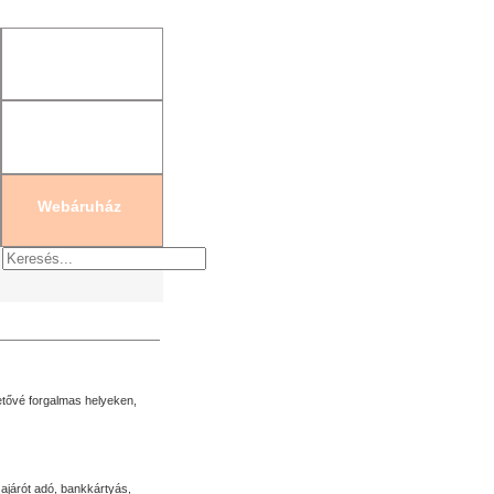
gisztráció
|
Új jelszó generálás
Webáruház
ehetővé forgalmas helyeken,
ajárót adó, bankkártyás,