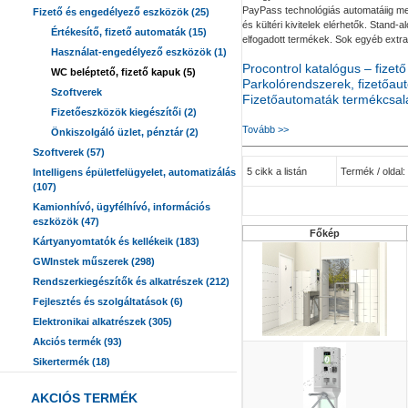
PayPass technológiás automatáiig meg
Fizető és engedélyező eszközök (25)
és kültéri kivitelek elérhetők. Stand
Értékesítő, fizető automaták (15)
elfogadott termékek. Sok egyéb extra f
Használat-engedélyező eszközök (1)
Procontrol katalógus – fizet
WC beléptető, fizető kapuk (5)
Parkolórendszerek, fizetőau
Szoftverek
Fizetőautomaták termékcsal
Fizetőeszközök kiegészítői (2)
Tovább >>
Önkiszolgáló üzlet, pénztár (2)
Szoftverek (57)
5 cikk a listán
Termék / oldal: 
Intelligens épületfelügyelet, automatizálás
(107)
Kamionhívó, ügyfélhívó, információs
eszközök (47)
Főkép
Kártyanyomtatók és kellékeik (183)
GWInstek műszerek (298)
Rendszerkiegészítők és alkatrészek (212)
Fejlesztés és szolgáltatások (6)
Elektronikai alkatrészek (305)
Akciós termék (93)
Sikertermék (18)
AKCIÓS TERMÉK