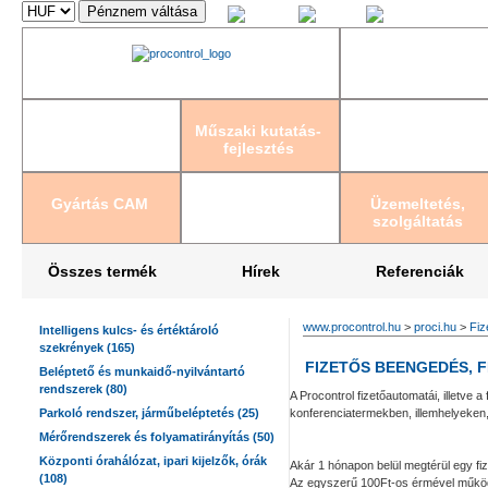
Magyar
English
Deutsch
Műszaki kutatás-
fejlesztés
Gyártás CAM
Üzemeltetés,
szolgáltatás
Összes termék
Hírek
Referenciák
www.procontrol.hu
>
proci.hu
>
Fiz
Intelligens kulcs- és értéktároló
szekrények (165)
FIZETŐS BEENGEDÉS, 
Beléptető és munkaidő-nyilvántartó
rendszerek (80)
A Procontrol fizetőautomatái, illetve 
Parkoló rendszer, járműbeléptetés (25)
konferenciatermekben, illemhelyeken
Mérőrendszerek és folyamatirányítás (50)
Központi órahálózat, ipari kijelzők, órák
Akár 1 hónapon belül megtérül egy fi
(108)
Az egyszerű 100Ft-os érmével működő