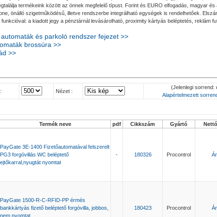
találja termékeink között az önnek megfelelő típust. Forint és EURO elfogadás, magyar és an
-alone, önálló szigetműködésű, illetve rendszerbe integrálható egységek is rendelhetőek. Elsz
unkcióval: a kiadott jegy a pénztárnál levásárolható, proximity kártyás beléptetés, reklám fut
ő automaták és parkoló rendszer fejezet >>
tomaták brossúra >>
ád >>
(Jelenlegi sorrend: 
:
Nézet :
Alapértelmezett sorrend
Termék neve
pdf
Cikkszám
Gyártó
Nett
PayGate 3E-1400 Fizetőautomatával felszerelt
PG3 forgóvillás WC beléptető
-
180326
Procontrol
Ár
ejtőkarral,nyugtát nyomtat
PayGate 1500-R-C-RFID-PP érmés
bankkártyás fizető beléptető forgóvilla, jobbos,
180423
Procontrol
Ár
nem nyomtat