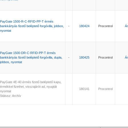
PayGate 1500-R-C-RFID-PP-T érmés
bankkártyás fizető beléptető forgóvilla, jobbos,
-
180424
Procontrol
Ár
nyomtat
PayGate 1500-DR-C-RFID-PP-T érmés
bankkártyás fizető beléptető forgóvilla, dupla,
-
180425
Procontrol
Ár
jobbos, nyomtat
PayGate 4E-40 érmés fizető beléptető kapu,
érmékkel fizethet, visszajárót ad, nyugtát
180141
Procontrol
nyomtat
Státusz: Archív