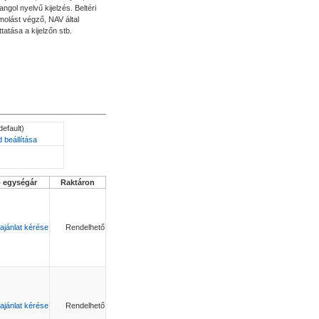
gol nyelvű kijelzés. Beltéri
ámolást végző, NAV által
tatása a kijelzőn stb.
default)
 beállítása
ó egységár
Raktáron
ajánlat kérése
Rendelhető
ajánlat kérése
Rendelhető