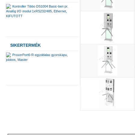
Kontroller Tibbo DS1004 Basic-ben pr.
Analóg I/O modul 1xRS232/485, Ethernet,
KIFUTOTT
SIKERTERMÉK
ProxerPort6-R egyoldalas gyorskapu,
jobbos, Master