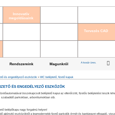
Bejelentkezés
|
Re
Innovatív
megoldásaink
Tervezés CAD
A kosár üres.
Rendszereink
Magunkról
ető és engedélyező eszközök
>
WC beléptető, fizető kapuk
FIZETŐ ÉS ENGEDÉLYEZŐ ESZKÖZÖK
a fizetőautomatával összekapcsolt beléptető kapui az ellenőrzött, fizetős beléptetést teszik l
, szabadidő parkokban, arborétumokban stb.
zető belépőkapu nagy forgalmú helyen!
 ajtónyitó eszközöktől a legmodernebb fizető parkolók érmét és bankjegyet elfogadó, vissz