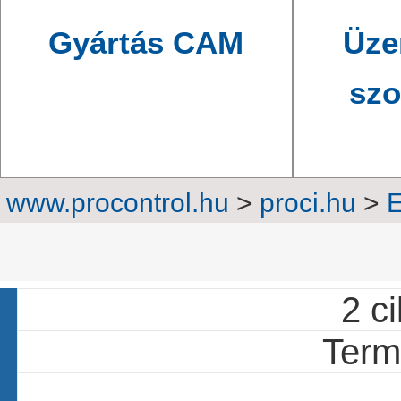
Gyártás CAM
Üze
szo
www.procontrol.hu
>
proci.hu
>
E
akusz
2 ci
Termé