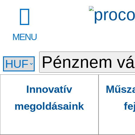
MENU
Innovatív
Műsza
megoldásaink
fe