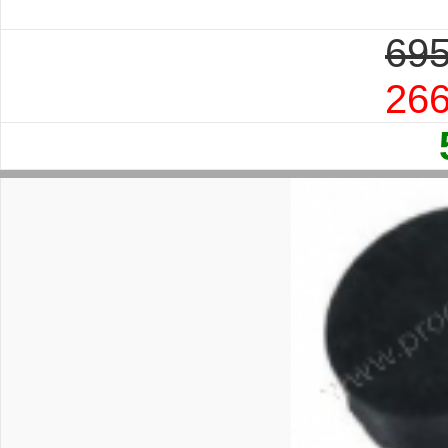
695
26