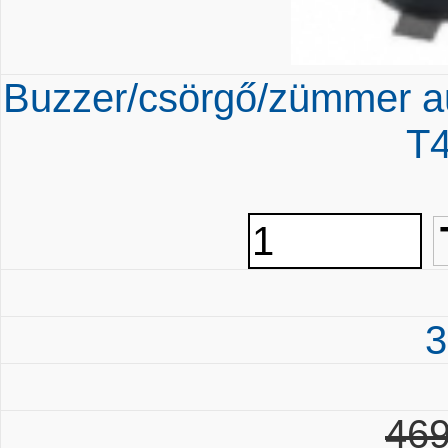
Buzzer/csörgő/zümmer 
T
3
469