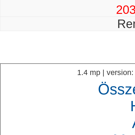
20
Re
1.4 mp | version:
Össz