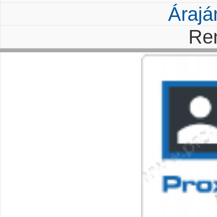
Árajá
Re