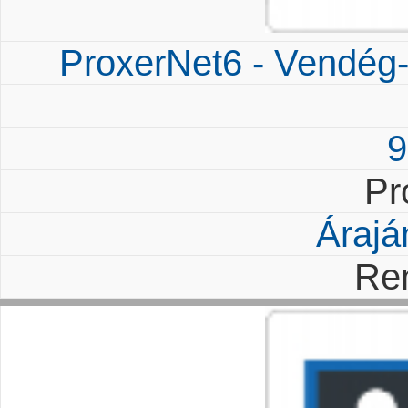
ProxerNet6 - Vendég-n
9
Pr
Árajá
Re