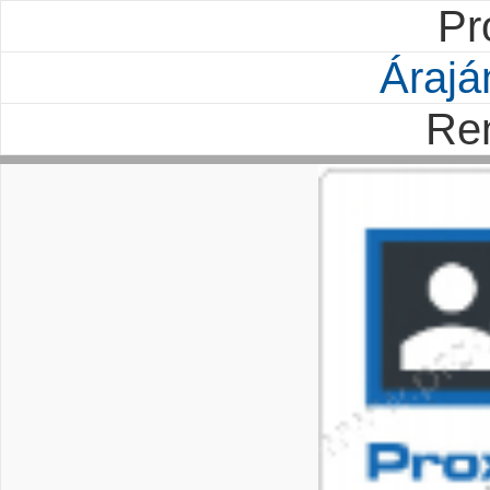
Pr
Árajá
Re