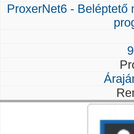
ProxerNet6 - Beléptető
pro
9
Pr
Árajá
Re