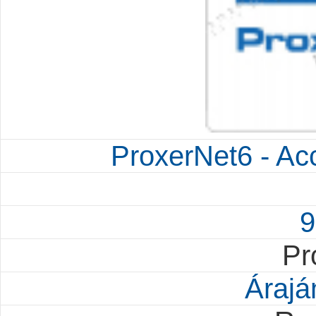
ProxerNet6 - Ac
9
Pr
Árajá