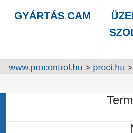
GYÁRTÁS CAM
ÜZE
SZO
www.procontrol.hu
>
proci.hu
11 c
Termé