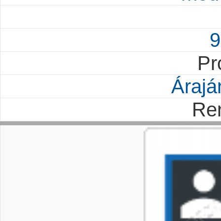
9
Pr
Árajá
Re