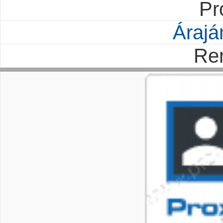
Pr
Árajá
Re