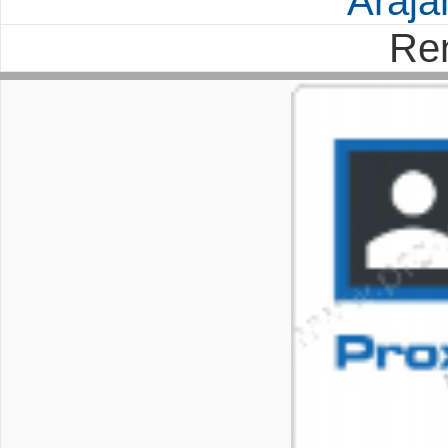
Árajá
Re