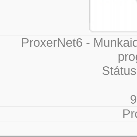
ProxerNet6 - Munkaid
pr
Státus
9
Pr