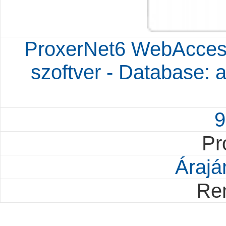
ProxerNet6 WebAccess 
szoftver - Database: 
9
Pr
Árajá
Re