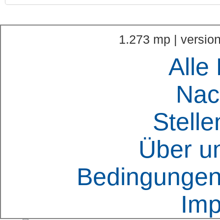
überwachen wer, wann 
mit über einen angesch
1.273 mp | version
Alle
Nac
Stell
Über u
Bedingungen
Im