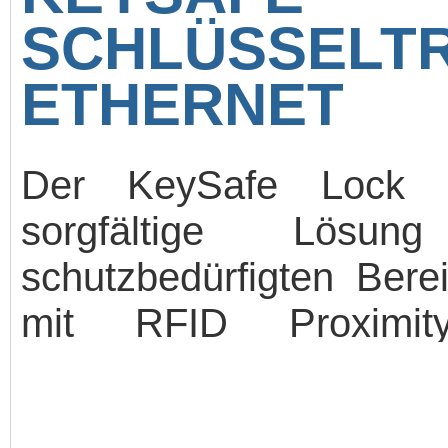
SCHLÜSSELTR
ETHERNET
Der KeySafe Lock Sc
sorgfältige Lös
schutzbedürfigten Bere
mit RFID Proximit
Fingerabdruckleser. D
Display funktioniert se