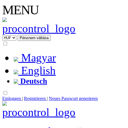
MENU
Magyar
English
Deutsch
Einloggen
|
Registrieren
|
Neues Passwort generieren