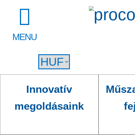
MENU
Innovatív
Műsza
megoldásaink
fe