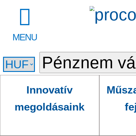
MENU
Innovatív
Műsza
megoldásaink
fe