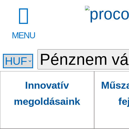
MENU
Innovatív
Műsza
megoldásaink
fe