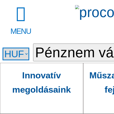
MENU
Innovatív
Műsza
megoldásaink
fe