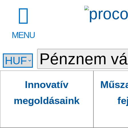
MENU
Innovatív
Műsza
megoldásaink
fe