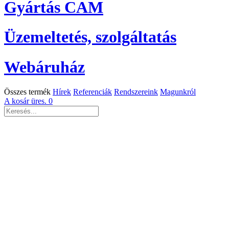
Gyártás CAM
Üzemeltetés, szolgáltatás
Webáruház
Összes termék
Hírek
Referenciák
Rendszereink
Magunkról
A kosár üres.
0