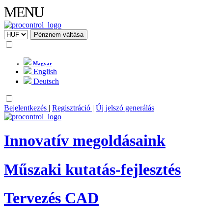
MENU
Magyar
English
Deutsch
Bejelentkezés
|
Regisztráció
|
Új jelszó generálás
Innovatív megoldásaink
Műszaki kutatás-fejlesztés
Tervezés CAD