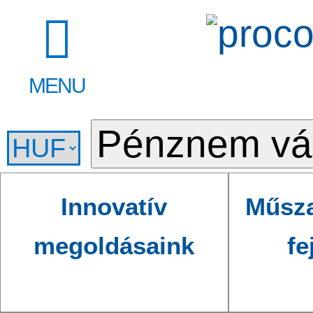
MENU
Innovatív
Műsza
megoldásaink
fe