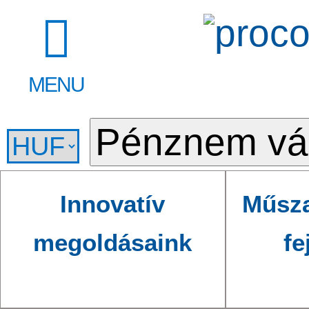
MENU
Innovatív
Műsza
megoldásaink
fe