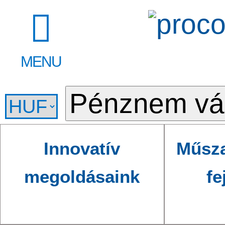
MENU
Innovatív
Műsza
megoldásaink
fe