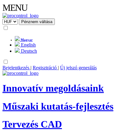
MENU
Magyar
English
Deutsch
Bejelentkezés
|
Regisztráció
|
Új jelszó generálás
Innovatív megoldásaink
Műszaki kutatás-fejlesztés
Tervezés CAD