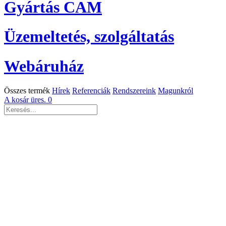
Gyártás CAM
Üzemeltetés, szolgáltatás
Webáruház
Összes termék
Hírek
Referenciák
Rendszereink
Magunkról
A kosár üres.
0