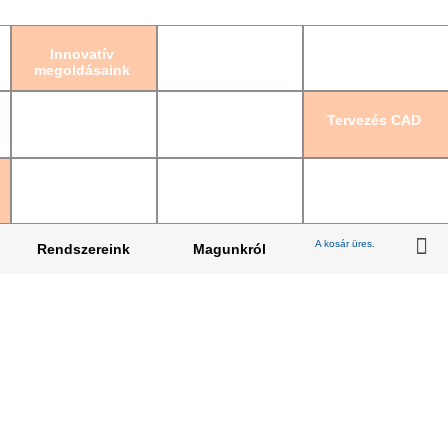
Bejelentkezés
|
Re
Innovatív
megoldásaink
Tervezés CAD
A kosár üres.
Rendszereink
Magunkról