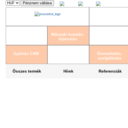
Magyar
English
Deutsch
Műszaki kutatás-
fejlesztés
Gyártás CAM
Üzemeltetés,
szolgáltatás
Összes termék
Hírek
Referenciák