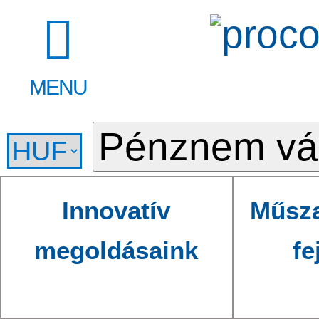
MENU
Innovatív
Műsza
megoldásaink
fe