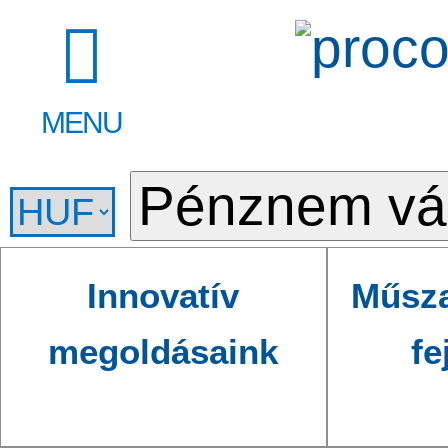
MENU
Innovatív
Műsza
megoldásaink
fe