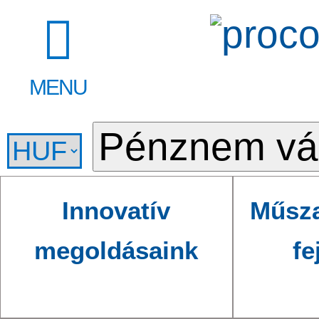
MENU
Innovatív
Műsza
megoldásaink
fe