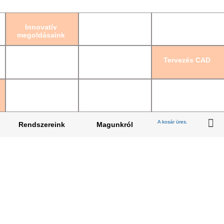
Bejelentkezés
|
Re
Innovatív
megoldásaink
Tervezés CAD
A kosár üres.
Rendszereink
Magunkról