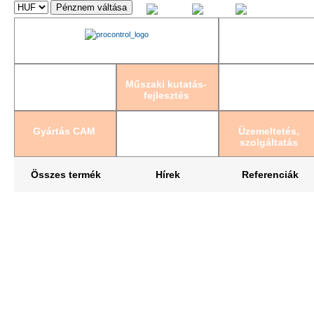
Magyar
English
Deutsch
Műszaki kutatás-
fejlesztés
Gyártás CAM
Üzemeltetés,
szolgáltatás
Összes termék
Hírek
Referenciák