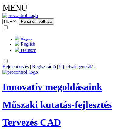
MENU
Magyar
English
Deutsch
Bejelentkezés
|
Regisztráció
|
Új jelszó generálás
Innovatív megoldásaink
Műszaki kutatás-fejlesztés
Tervezés CAD