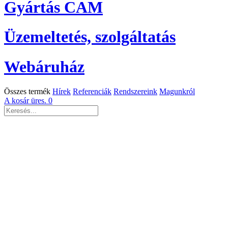
Gyártás CAM
Üzemeltetés, szolgáltatás
Webáruház
Összes termék
Hírek
Referenciák
Rendszereink
Magunkról
A kosár üres.
0