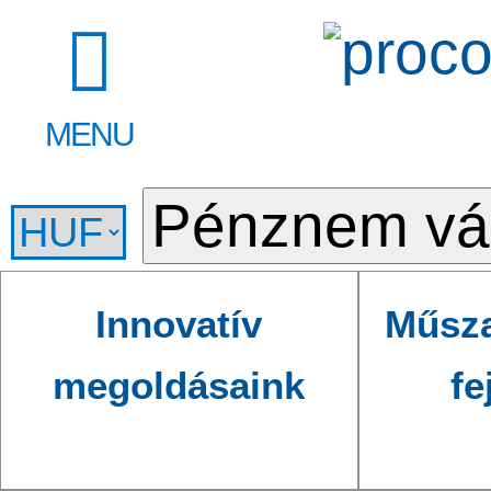
MENU
Innovatív
Műsza
megoldásaink
fe