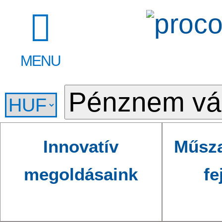
MENU
Innovatív
Műsza
megoldásaink
fe