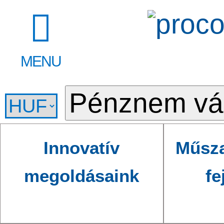
MENU
Innovatív
Műsza
megoldásaink
fe