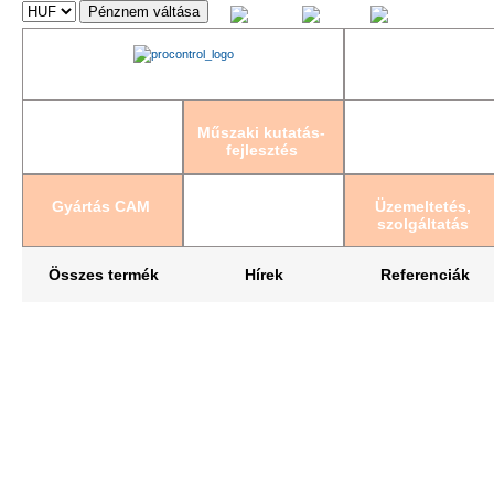
Magyar
English
Deutsch
Műszaki kutatás-
fejlesztés
Gyártás CAM
Üzemeltetés,
szolgáltatás
Összes termék
Hírek
Referenciák