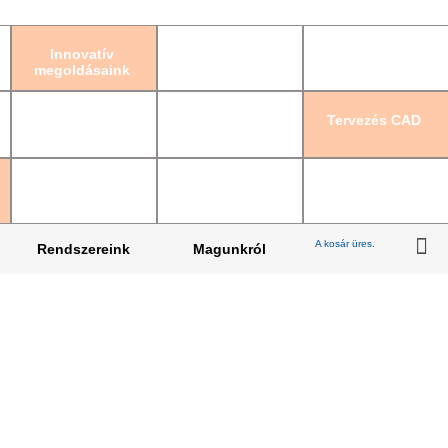
Bejelentkezés
|
Re
Innovatív
megoldásaink
Tervezés CAD
A kosár üres.
Rendszereink
Magunkról