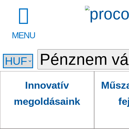
MENU
Innovatív
Műsza
megoldásaink
fe