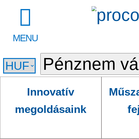
MENU
Innovatív
Műsza
megoldásaink
fe