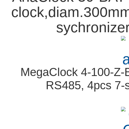
clock,diam.300mm,
sychronizer
MegaClock 4-100-Z-B-
RS485, 4pcs 7-s