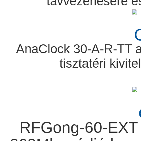
távvezérlésére 
AnaClock 30-A-R-TT a
tisztatéri kivite
RFGong-60-EXT in