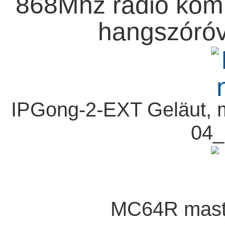
868Mhz rádió komm
hangszóró
IPGong-2-EXT Geläut, m
04_
MC64R maste