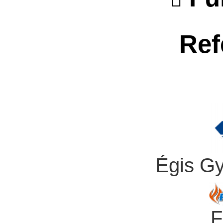
Ref
Égis G
F