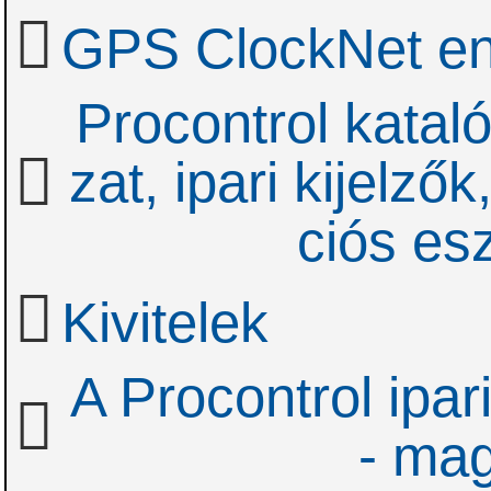
GPS ClockNet en
Procontrol katal
zat, ipari kijelző
ciós es
Kivitelek
A Procontrol ipari
- ma