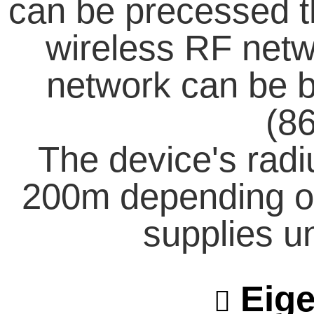
can be precessed t
wireless RF netw
network can be 
(8
The device's radi
200m depending o
supplies un
Eige