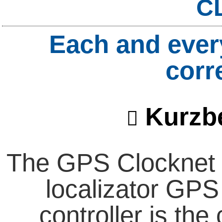
C
Each and ever
corr
Kurzb
The GPS Clocknet 
localizator GPS
controller is the