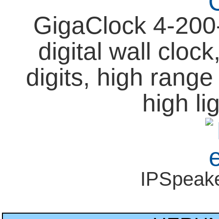
GigaClock 4-200
digital wall clo
digits, high rang
high li
IPSpeak