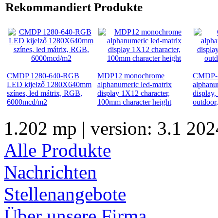
Rekommandiert Produkte
CMDP 1280-640-RGB
MDP12 monochrome
CMDP-1
LED kijelző 1280X640mm
alphanumeric led-matrix
alphanu
színes, led mátrix, RGB,
display 1X12 character,
display
6000mcd/m2
100mm character height
outdoor,
1.202 mp | version: 3.1 202
Alle Produkte
Nachrichten
Stellenangebote
Über unsere Firma