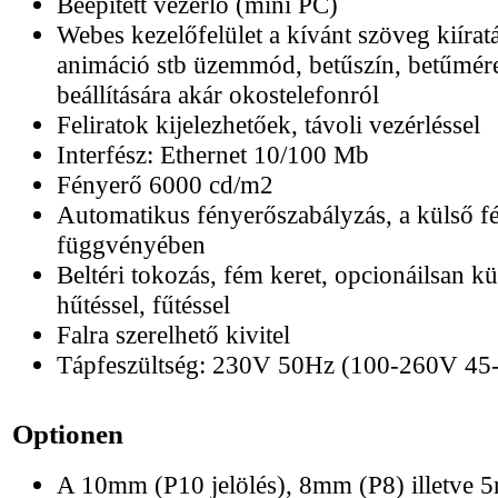
Beépített vezérlő (mini PC)
Webes kezelőfelület a kívánt szöveg kiíratá
animáció stb üzemmód, betűszín, betűméret
beállítására akár okostelefonról
Feliratok kijelezhetőek, távoli vezérléssel
Interfész: Ethernet 10/100 Mb
Fényerő 6000 cd/m2
Automatikus fényerőszabályzás, a külső f
függvényében
Beltéri tokozás, fém keret, opcionáilsan kül
hűtéssel, fűtéssel
Falra szerelhető kivitel
Tápfeszültség: 230V 50Hz (100-260V 45
Optionen
A 10mm (P10 jelölés), 8mm (P8) illetve 