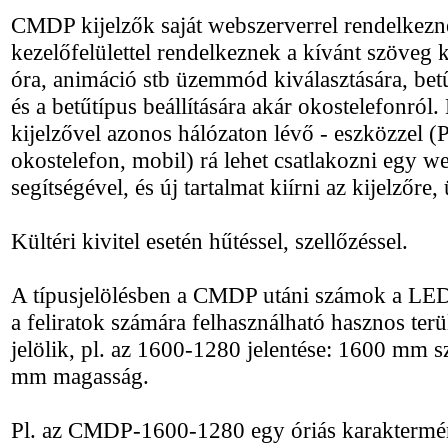
CMDP kijelzők saját webszerverrel rendelkezn
kezelőfelülettel rendelkeznek a kívánt szöveg k
óra, animáció stb üzemmód kiválasztására, bet
és a betűtípus beállítására akár okostelefonról.
kijelzővel azonos hálózaton lévő - eszközzel (P
okostelefon, mobil) rá lehet csatlakozni egy 
segítségével, és új tartalmat kiírni az kijelzőre,
Kültéri kivitel esetén hűtéssel, szellőzéssel.
A típusjelölésben a CMDP utáni számok a LED
a feliratok számára felhasználható hasznos terü
jelölik, pl. az 1600-1280 jelentése: 1600 mm 
mm magasság.
Pl. az CMDP-1600-1280 egy óriás karaktermér