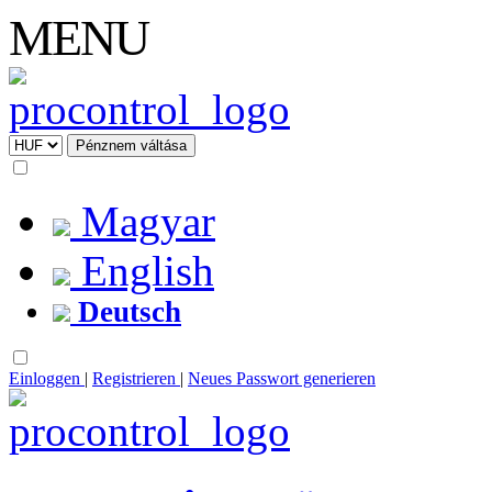
MENU
Magyar
English
Deutsch
Einloggen
|
Registrieren
|
Neues Passwort generieren