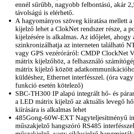
ennél sűrűbb, nagyobb felbontású, akár 2
távolságú is elérhető.
A hagyományos szöveg kiíratása mellett 
kijelző lehet a ClokNet rendszer része, a p
kijelzésére is alkalmas. Az időjelet, ahogy 
szinkronizálhatja az interneten található N
vagy GPS vezéróráról: CMDP ClockNet V
mátrix kijelzőhöz, a felhasználó számítóg
mátrix kijelző között adatkommunikációhoz
küldéshez, Ethernet interfésszel. (óra vag
funkció esetén kötelező)
SBC-TH300 IP alapú integrált hő- és pára
a LED mátrix kijelző az aktuális levegő h
kiírására is alkalmas lehet
485Gong-60W-EXT Nagyteljesítményű int
műszakjelző hangszóró RS485 interfésszel.
műszakjelző, vagy ciklusjelző hangmintáka