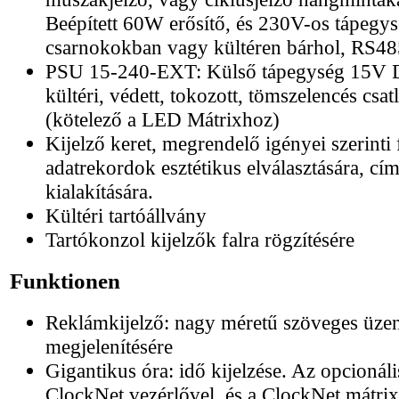
Beépített 60W erősítő, és 230V-os tápegys
csarnokokban vagy kültéren bárhol, RS48
PSU 15-240-EXT: Külső tápegység 15V
kültéri, védett, tokozott, tömszelencés csat
(kötelező a LED Mátrixhoz)
Kijelző keret, megrendelő igényei szerinti 
adatrekordok esztétikus elválasztására, cí
kialakítására.
Kültéri tartóállvány
Tartókonzol kijelzők falra rögzítésére
Funktionen
Reklámkijelző: nagy méretű szöveges üzen
megjelenítésére
Gigantikus óra: idő kijelzése. Az opcionáli
ClockNet vezérlővel, és a ClockNet mátr