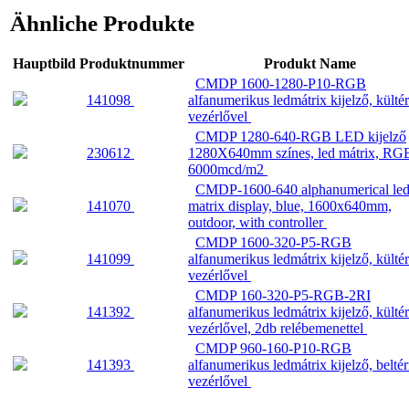
Ähnliche Produkte
Hauptbild
Produktnummer
Produkt Name
CMDP 1600-1280-P10-RGB
141098
alfanumerikus ledmátrix kijelző, kültér
vezérlővel
CMDP 1280-640-RGB LED kijelző
230612
1280X640mm színes, led mátrix, RG
6000mcd/m2
CMDP-1600-640 alphanumerical le
141070
matrix display, blue, 1600x640mm,
outdoor, with controller
CMDP 1600-320-P5-RGB
141099
alfanumerikus ledmátrix kijelző, kültér
vezérlővel
CMDP 160-320-P5-RGB-2RI
141392
alfanumerikus ledmátrix kijelző, kültér
vezérlővel, 2db relébemenettel
CMDP 960-160-P10-RGB
141393
alfanumerikus ledmátrix kijelző, beltér
vezérlővel