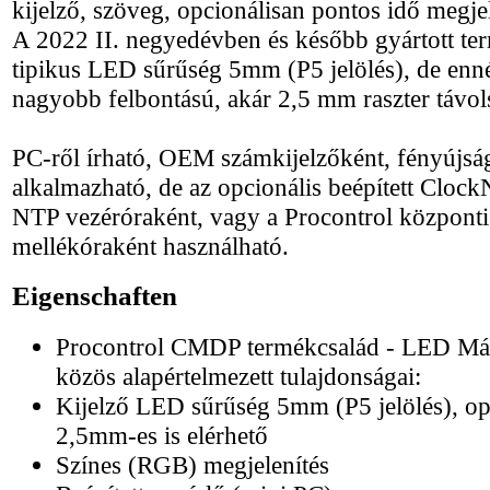
kijelző, szöveg, opcionálisan pontos idő megjel
A 2022 II. negyedévben és később gyártott te
tipikus LED sűrűség 5mm (P5 jelölés), de enn
nagyobb felbontású, akár 2,5 mm raszter távols
PC-ről írható, OEM számkijelzőként, fényújság
alkalmazható, de az opcionális beépített Clock
NTP vezéróraként, vagy a Procontrol központi
mellékóraként használható.
Eigenschaften
Procontrol CMDP termékcsalád - LED Mátr
közös alapértelmezett tulajdonságai:
Kijelző LED sűrűség 5mm (P5 jelölés), op
2,5mm-es is elérhető
Színes (RGB) megjelenítés