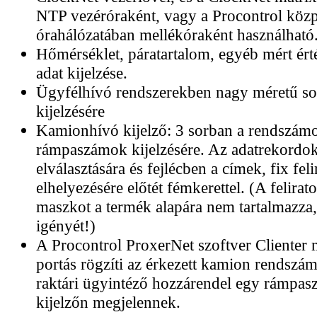
NTP vezéróraként, vagy a Procontrol közp
órahálózatában mellékóraként használható
Hőmérséklet, páratartalom, egyéb mért ért
adat kijelzése.
Ügyfélhívó rendszerekben nagy méretű s
kijelzésére
Kamionhívó kijelző: 3 sorban a rendszámo
rámpaszámok kijelzésére. Az adatrekordok
elválasztására és fejlécben a címek, fix feli
elhelyezésére előtét fémkerettel. (A felirato
maszkot a termék alapára nem tartalmazza, 
igényét!)
A Procontrol ProxerNet szoftver Clienter
portás rögzíti az érkezett kamion rendszámá
raktári ügyintéző hozzárendel egy rámpas
kijelzőn megjelennek.