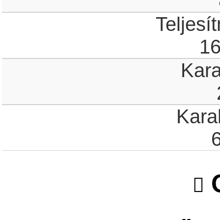
Teljesí
1
Kar
Kara
O