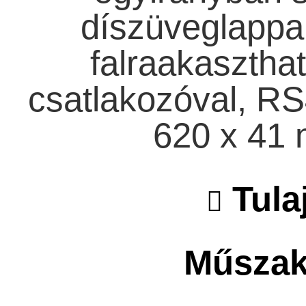
díszüveglappal
falraakaszthat
csatlakozóval, RS
620 x 41
Tula
Műszaki