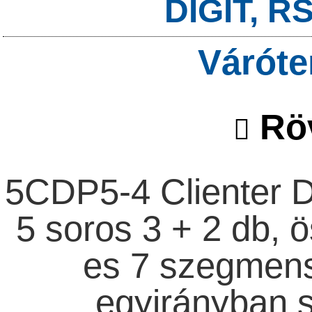
DIGIT, R
Váróte
Röv
5CDP5-4 Clienter Di
5 soros 3 + 2 db,
es 7 szegmens
egyirányban s