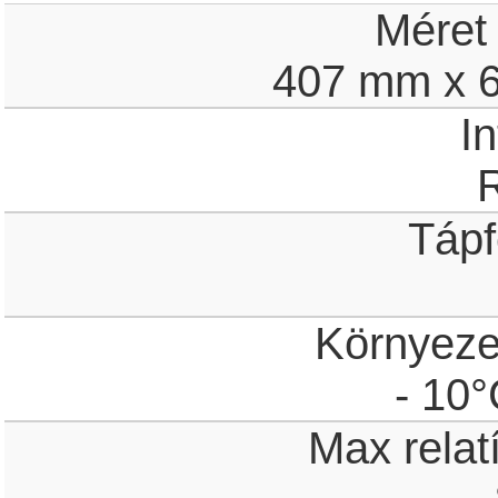
Méret
407 mm x 
In
Tápf
Környeze
- 10°
Max relat