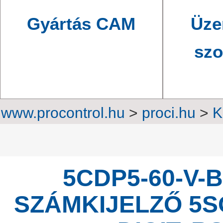
Gyártás CAM
Üze
szo
www.procontrol.hu
>
proci.hu
>
K
Professzio
5CDP5-60-V-
SZÁMKIJELZŐ 5S