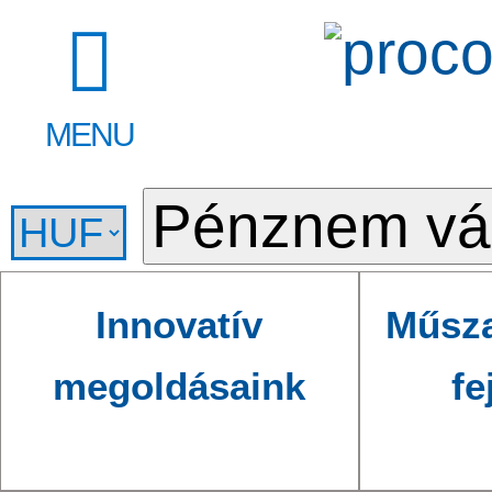
MENU
Innovatív
Műsza
megoldásaink
fe