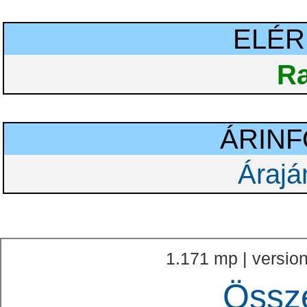
ELÉ
Ra
ÁRIN
Árajá
1.171 mp | version
Össz