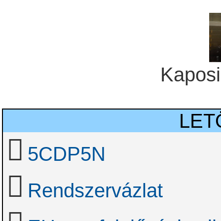
Kaposi
LET
5CDP5N
Rendszervázlat