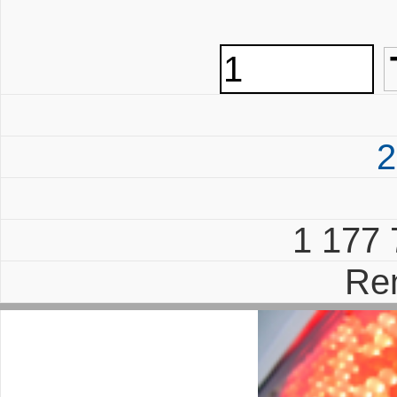
2
1 177
Re