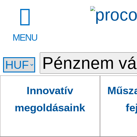
MENU
Innovatív
Műsza
megoldásaink
fe