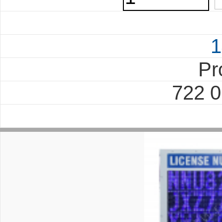
1
Pr
722 