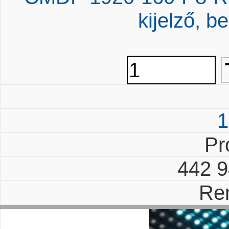
kijelző, be
1
Pr
442 
Re