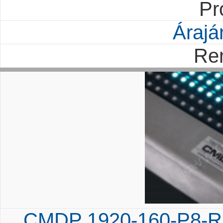
Pr
Árajá
Re
CMDP 1920-160-P8-RG