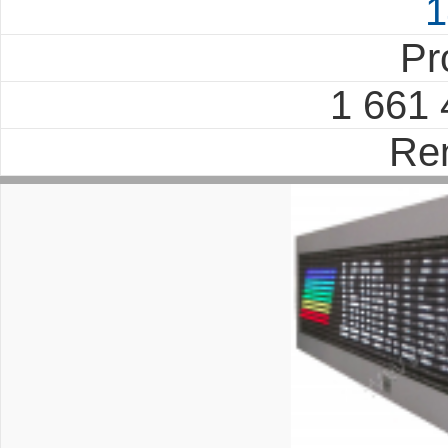
1
Pr
1 661
Re