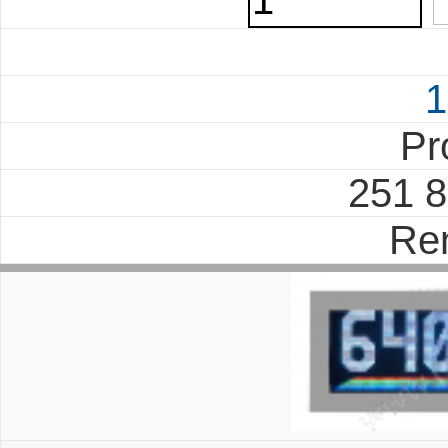
1
Pr
251 
Re