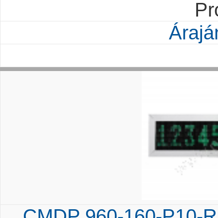
Pr
Árajá
CMDP 960-160-P10-RG