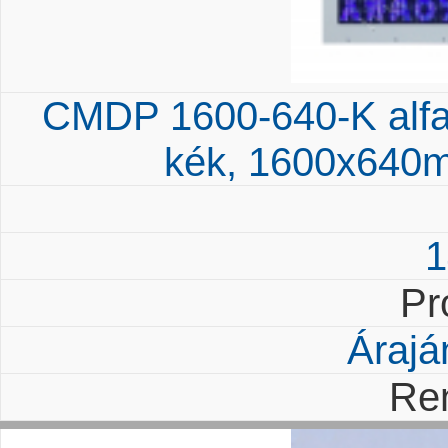
CMDP 1600-640-K alfan
kék, 1600x640mm
1
Pr
Árajá
Re