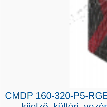
CMDP 160-320-P5-RGB-2
kijelző, kültéri, vez