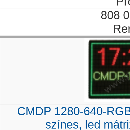
Pr
808 
Re
CMDP 1280-640-RGB 
színes, led mát