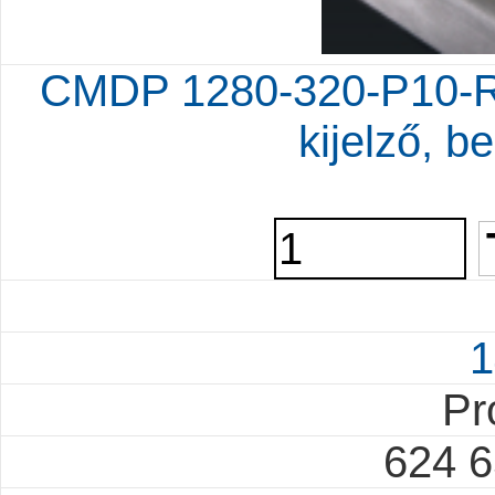
CMDP 1280-320-P10-RG
kijelző, be
1
Pr
624 