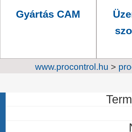
Gyártás CAM
Üze
szo
www.procontrol.hu
>
pro
305 c
Termé