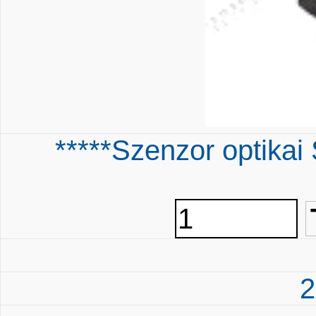
*****Szenzor opti
2