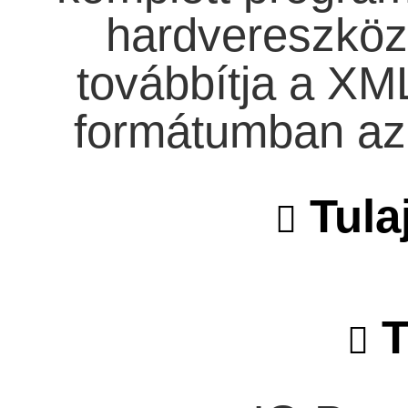
hardvereszköz
továbbítja a X
formátumban az 
Tula
T