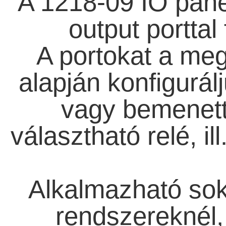
A 1218-09 IO panel
output porttal
A portokat a meg
alapján konfigurálj
vagy bemenett
választható relé, il
Alkalmazható sok 
rendszereknél, 