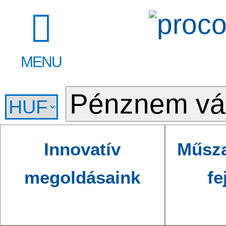
MENU
Innovatív
Műsza
megoldásaink
fe