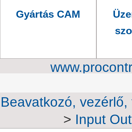
Gyártás CAM
Üze
szo
www.procontr
Mérőrendszerek é
Beavatkozó, vezérlő, 
>
Input Out