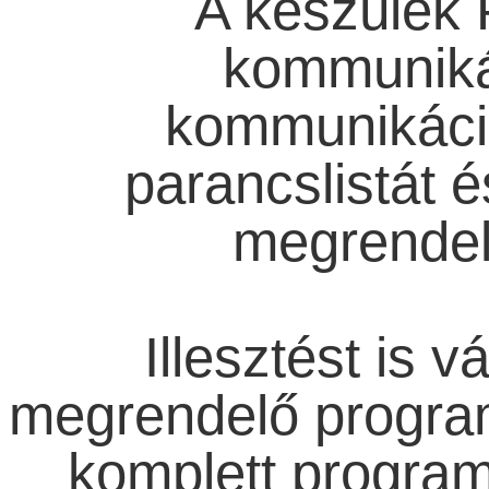
A készülék 
kommunikác
kommunikáció
parancslistát é
megrendel
Illesztést is v
megrendelő program
komplett program