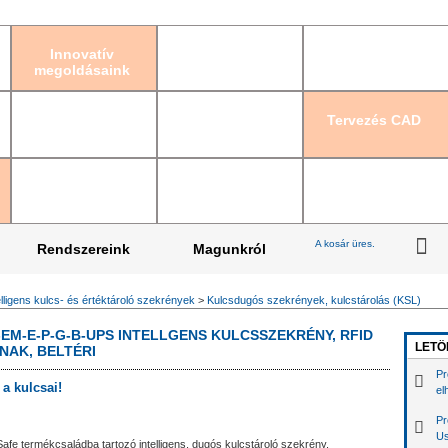
Bejelentkezés
|
Re
Innovatív
megoldásaink
Tervezés CAD
A kosár üres.
Rendszereink
Magunkról
elligens kulcs- és értéktároló szekrények
>
Kulcsdugós szekrények, kulcstárolás (KSL)
-EM-E-P-G-B-UPS INTELLGENS KULCSSZEKRÉNY, RFID
LETÖ
NAK, BELTÉRI
Pr
 a kulcsai!
el
Pr
Us
afe termékcsaládba tartozó intelligens, dugós kulcstároló szekrény.