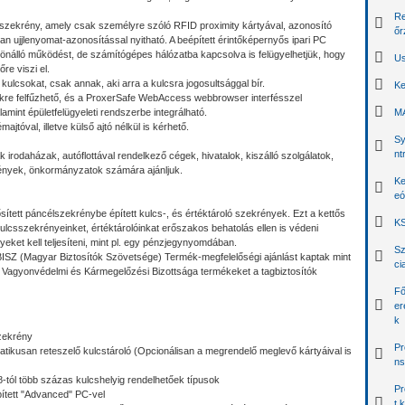
Re
szekrény, amely csak személyre szóló RFID proximity kártyával, azonosító
őr
an ujjlenyomat-azonosítással nyitható. A beépített érintőképernyős ipari PC
 önálló működést, de számítógépes hálózatba kapcsolva is felügyelhetjük, hogy
Us
re viszi el.
kulcsokat, csak annak, aki arra a kulcsra jogosultsággal bír.
Ke
re felfűzhető, és a ProxerSafe WebAccess webbrowser interfésszel
mint épületfelügyeleti rendszerbe integrálható.
MA
ajtóval, illetve külső ajtó nélkül is kérhető.
Sy
nt
 irodaházak, autóflottával rendelkező cégek, hivatalok, kiszálló szolgálatok,
mények, önkormányzatok számára ajánljuk.
Ke
eó
tett páncélszekrénybe épített kulcs-, és értéktároló szekrények. Ezt a kettős
KS
kulcsszekrényeinket, értéktárolóinkat erőszakos behatolás ellen is védeni
yeket kell teljesíteni, mint pl. egy pénzjegynyomdában.
Sz
BISZ (Magyar Biztosítók Szövetsége) Termék-megfelelőségi ajánlást kaptak mint
ci
agyonvédelmi és Kármegelőzési Bizottsága termékeket a tagbiztosítók
Fő
er
k
szekrény
Pr
ikusan reteszelő kulcstároló (Opcionálisan a megrendelő meglevő kártyáival is
ns
-tól több százas kulcshelyig rendelhetőek típusok
Pr
ített "Advanced" PC-vel
t 