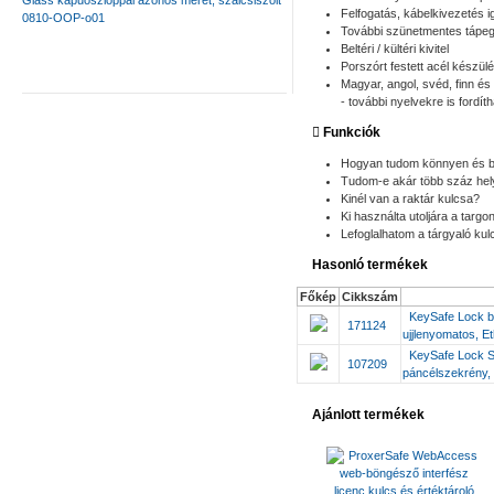
Glass kapuoszloppal azonos méret, szálcsiszolt
Felfogatás, kábelkivezetés i
0810-OOP-o01
További szünetmentes tápeg
Beltéri / kültéri kivitel
Porszórt festett acél készü
Magyar, angol, svéd, finn és
- további nyelvekre is fordít
Funkciók
Hogyan tudom könnyen és bi
Tudom-e akár több száz helyi
Kinél van a raktár kulcsa?
Ki használta utoljára a targo
Lefoglalhatom a tárgyaló kul
Hasonló termékek
Főkép
Cikkszám
KeySafe Lock bi
171124
ujjlenyomatos, E
KeySafe Lock S
107209
páncélszekrény,
Ajánlott termékek