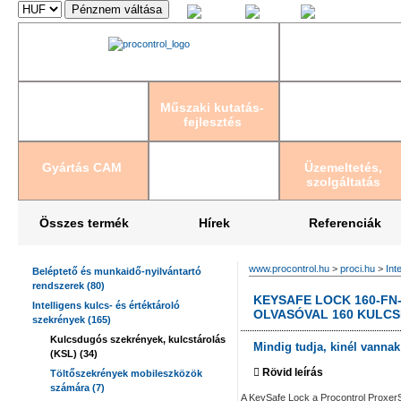
Magyar
English
Deutsch
Műszaki kutatás-
fejlesztés
Gyártás CAM
Üzemeltetés,
szolgáltatás
Összes termék
Hírek
Referenciák
www.procontrol.hu
>
proci.hu
>
Int
Beléptető és munkaidő-nyilvántartó
rendszerek (80)
KEYSAFE LOCK 160-FN
Intelligens kulcs- és értéktároló
OLVASÓVAL 160 KULCS
szekrények (165)
Kulcsdugós szekrények, kulcstárolás
Mindig tudja, kinél vannak
(KSL) (34)
Rövid leírás
Töltőszekrények mobileszközök
számára (7)
A KeySafe Lock a Procontrol ProxerS