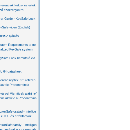
ferenciák kulcs- és érték
ző szekrényekre
er Guide - KeySafe Lock
ySafe video (English)
BISZ ajánlás
stem Requirements at ce
ralized KeySafe system
ySafe Lock bemutató vid
L 64 datasheet
erencsejáték Zrt. referen
alevele Procontrolnak
városi Vízművek aláírt ref
encialevele a Procontrolna
oxerSafe család - Intellige
 kulcs- és értéktárolók
oxerSafe family - Intelligen
key and value storage cabi