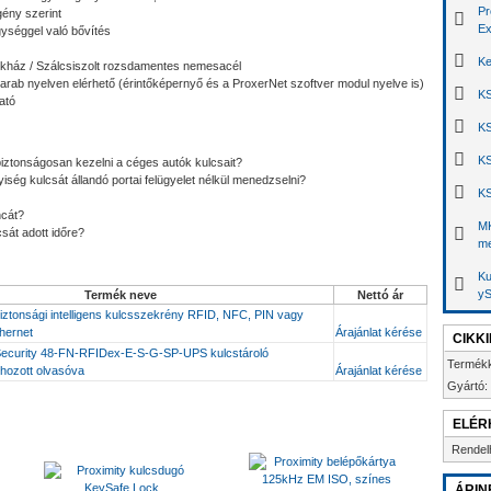
Pr
gény szerint
Ex
ységgel való bővítés
Ke
lékház / Szálcsiszolt rozsdamentes nemesacél
 arab nyelven elérhető (érintőképernyő és a ProxerNet szoftver modul nyelve is)
KS
ható
KS
KS
ztonságosan kezelni a céges autók kulcsait?
ség kulcsát állandó portai felügyelet nélkül menedzselni?
KS
ncát?
MK
csát adott időre?
me
Ku
yS
Termék neve
Nettó ár
ztonsági intelligens kulcsszekrény RFID, NFC, PIN vagy
thernet
Árajánlat kérése
CIKK
ecurity 48-FN-RFIDex-E-S-G-SP-UPS kulcstároló
Termék
 hozott olvasóva
Árajánlat kérése
Gyártó:
ELÉR
Rendel
ÁRIN