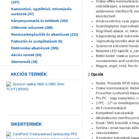
Online-offline kommunikáció
(107)
működőképes, a beépített ér
Kamionhívó, ügyfélhívó, információs
webbrowser interfészről, ese
eszközök (47)
lekérdezhető
Kártyanyomtatók és kellékeik (183)
A kulcsszekrény csak jogos
Számítógéphez kapcsolható,
GWInstek műszerek (298)
Rögzíthető adatok: ki, mikor 
Rendszerkiegészítők és alkatrészek (212)
A jogosultság akár kulcson
Jogosultság-kezelés akár táv
Fejlesztés és szolgáltatások (6)
Számozott kulcstartó hüvely
Elektronikai alkatrészek (305)
Beépített LED kijelzők a „zár
Akciós termék (93)
Beltéri kivitel: statikus por
rozsdamentes acél szekrény
Sikertermék (18)
Magyar, angol, svéd, finn és
AKCIÓS TERMÉK
Opciók
Nyitás: Proximity RFID kárty
Szenzor optikai SMD 6-SMD 3mm
Online kommunikáció: WebAc
TCUT1300X01
ProxerNet szoftverből felpr
Pro PC - nagy kapacitású, r
17PC - 17"-os érintőképerny
Wi-Fi kommunikáció
Krimpelhető kulcskarikák
Alkoholteszter interfésszel 
Email / SMS értesítők a meg
SIKERTERMÉK
Sziréna / email riasztás időha
Jelszóvédelem
CardPort2-S kártyaolvasó tartóoszlop PP2
A szekrény kulcstároló kapa