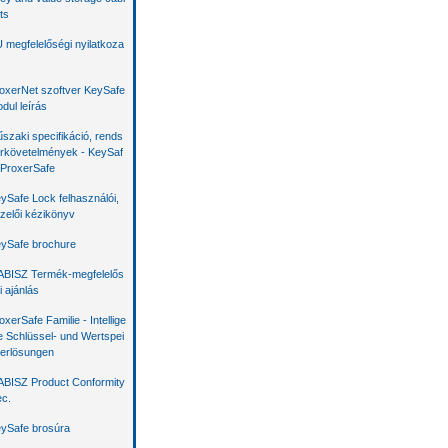
ts
 megfelelőségi nyilatkoza
oxerNet szoftver KeySafe
dul leírás
szaki specifikáció, rends
rkövetelmények - KeySaf
 ProxerSafe
ySafe Lock felhasználói,
zelői kézikönyv
ySafe brochure
BISZ Termék-megfelelős
i ajánlás
oxerSafe Familie - Intellige
e Schlüssel- und Wertspei
erlösungen
BISZ Product Conformity
c.
ySafe brosúra