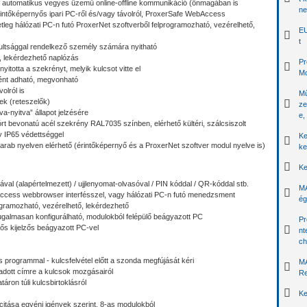
: automatikus vegyes üzemű online-offline kommunikáció (önmagában is
ne
intőképernyős ipari PC-ről és/vagy távolról, ProxerSafe WebAccess
tleg hálózati PC-n futó ProxerNet szoftverből felprogramozható, vezérelhető,
EU
t
ultsággal rendelkező személy számára nyitható
 lekérdezhető naplózás
Pr
nyitotta a szekrényt, melyik kulcsot vitte el
Mo
ként adható, megvonható
olról is
Mű
ek (reteszelők)
ze
va-nyitva” állapot jelzésére
e,
szórt bevonatú acél szekrény RAL7035 színben, elérhető kültéri, szálcsiszolt
 IP65 védettséggel
Ke
 arab nyelven elérhető (érintőképernyő és a ProxerNet szoftver modul nyelve is)
ke
Ke
ával (alapértelmezett) / ujjlenyomat-olvasóval / PIN kóddal / QR-kóddal stb.
MA
cess webbrowser interfésszel, vagy hálózati PC-n futó menedzsment
ég
ogramozható, vezérelhető, lekérdezhető
ugalmasan konfigurálható, modulokból felépülő beágyazott PC
Pr
ős kijelzős beágyazott PC-vel
nt
ch
és programmal - kulcsfelvétel előtt a szonda megfújását kéri
MA
adott címre a kulcsok mozgásairól
Re
táron túli kulcsbirtoklásról
Ke
citása egyéni igények szerint, 8-as modulokból