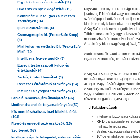
Egyéb kulcs- és értéktárolók (11)
KeySafe Lock olyan biztonsági kulcs
Okos szekrények kiegészítői (15)
jeladóval, PIN kóddal vagy opcionális
Kombinált kulcsdugós és rekeszes
számítógép lehetővé teszi a teljesen
szekrények (16)
ki, mikor, melyik kulcsokat, mennyi idő
Ipari eszköztárolók (5)
A KeySafe Lock nem engedi elvinni a 
Több kulcsszekrény egy adatvezeték
Csomagmegőrzők (ProxerSafe Keep)
monitorozható és menedzselhető, vala
(4)
A szekrény biztonságiüveg-ajtóval, fém
Mini kulcs- és értéktárolók (ProxerSafe
Mini) (10)
Autókölcsönzők, autószalonok, irodák
Intelligens fegyvertárolók (3)
ingatlanüzemeltetők, oktatási intéz
Egyedi, testre szabott kulcs- és
értéktárolók (4)
A KeySafe Security szekrények minősí
Archív, kifutott termékek (1)
tokozást olyan esetben ajánljuk, ha 
akarjuk, vagy tűzállósági követelmén
Rekeszes értéktároló szekrények (54)
A Security kivitelű szekrényeket MA
Intelligens gyógyszerszekrények (1)
vagyonvédelmi eszközök. A MABISZ V
Parkoló rendszer, járműbeléptetés (25)
részére elfogadásra javasolja.
Mérőrendszerek és folyamatirányítás (50)
Tulajdonságok
Központi órahálózat, ipari kijelzők, órák
Intelligens biztonsági kulcs
(108)
RFID transzponderes automat
Fizető és engedélyező eszközök (25)
nyitható lehet az ajtó)
Szoftverek (57)
Széles kapacitásválaszték: 8
10"-os érintőképernyős beép
Intelligens épületfelügyelet, automatizálás