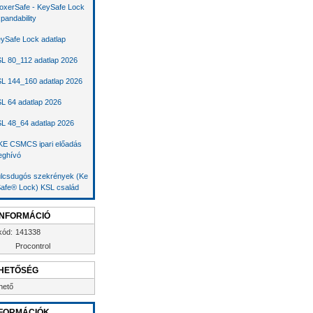
oxerSafe - KeySafe Lock
pandability
ySafe Lock adatlap
L 80_112 adatlap 2026
L 144_160 adatlap 2026
L 64 adatlap 2026
L 48_64 adatlap 2026
E CSMCS ipari előadás
ghívó
lcsdugós szekrények (Ke
afe® Lock) KSL család
INFORMÁCIÓ
kód:
141338
Procontrol
HETŐSÉG
hető
FORMÁCIÓK