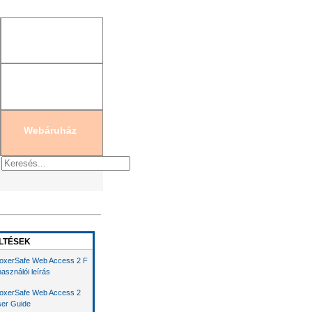
gisztráció
|
Új jelszó generálás
Webáruház
LTÉSEK
oxerSafe Web Access 2 F
használói leírás
oxerSafe Web Access 2
er Guide