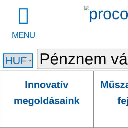
MENU
Innovatív
Műsza
megoldásaink
fe