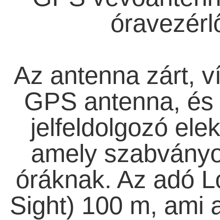
óravezérl
Az antenna zárt, v
GPS antenna, és 
jelfeldolgozó ele
amely szabványos
óráknak. Az adó L
Sight) 100 m, ami 