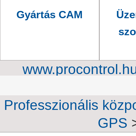
Gyártás CAM
Üze
szo
www.procontrol.h
órahálózat, ipari ki
Professzionális közp
GPS