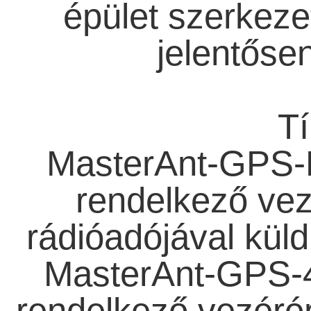
épület szerkeze
jelentősen
Tí
MasterAnt-GPS-R:
rendelkező ve
rádióadójával küld
MasterAnt-GPS-4
rendelkező vezéró