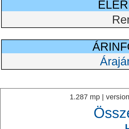
ELÉ
Re
ÁRIN
Árajá
1.287 mp | version
Össz