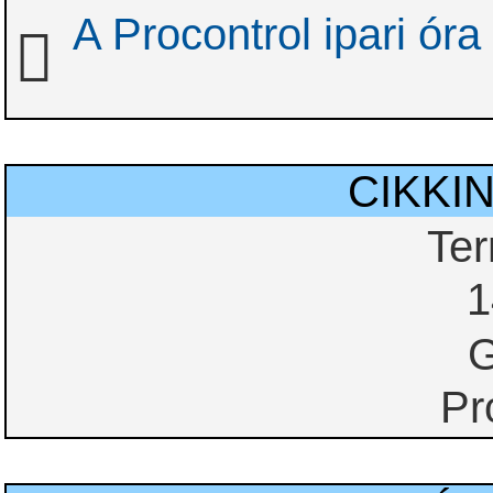
A Procontrol ipari óra
CIKKI
Te
1
G
Pr