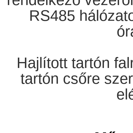
RS485 hálózato
ór
Hajlított tartón f
tartón csőre szer
el