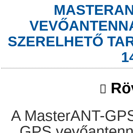
MASTERAN
VEVŐANTENN
SZERELHETŐ TAR
1
Röv
A MasterANT-GPS e
GPS vevőantenn