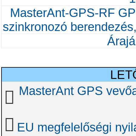
MasterAnt-GPS-RF GPS
szinkronozó berendezés,
Árajá
LET
MasterAnt GPS vevőa
EU megfelelőségi nyil