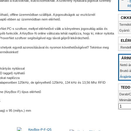
lálható a kulcsoknak, kulcscsomóknak. A szekrény nyitására jogosult személy
-
R
ítható, offline üzemmódban szállítjuk. A jogosultságok az eszköznél
CIKK
e napló ebben az üzemmódban nem elérhető.
Termék
rNet PC-s szoftver, mellyel elérhetővé válik a kényelmes jogosultág adás és
Gyártó:
gyéb funkciók. A KeyBox-N online változata tehát naplózza, hogy ki, mikor nyitotta
 ProxerNet szoftver segítségével egy távoli gépről lekérdezhető.
ELÉR
cshelyek egyedi azonosításával és nyomon követhetőségével? Tekintse meg
Rendel
ermékeinket!
ÁRIN
Nettó á
 kártyás nyitással
Bruttó 
D taggel) nyitható
Árajánl
sokat naplózza
 (alapesetben 125kHz, de igényelhető 125kHz, 134 kHz és 13,56 Mhz RFID
TEDD
ine (KeyBox-F) típus elérhető
Darab/C
Minimáli
ő
mag) x 95 (mélys.) mm