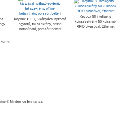
Keybox 50 intelligens
ens
KeyBox-P-F-Q5 kártyával nyitható
kulcsszekrény 50 kulcsnak
vagy
egyterű, fali szekrény, offline
RFID olvasóval, Ethernet
betanítható, porszórt beltéri
1:51:50
line ® Minden jog fenntartva.