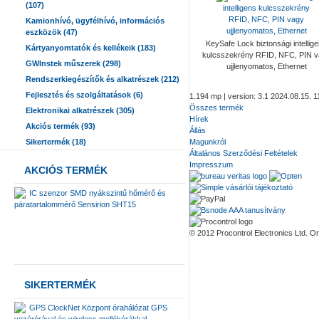
(107)
Kamionhívó, ügyfélhívó, információs
eszközök (47)
KeySafe Lock biztonsági intellig
Kártyanyomtatók és kellékeik (183)
kulcsszekrény RFID, NFC, PIN 
GWInstek műszerek (298)
ujjlenyomatos, Ethernet
Rendszerkiegészítők és alkatrészek (212)
Fejlesztés és szolgáltatások (6)
1.194 mp | version: 3.1 2024.08.15. 1
Összes termék
Elektronikai alkatrészek (305)
Hírek
Akciós termék (93)
Állás
Sikertermék (18)
Magunkról
Általános Szerződési Feltételek
Impresszum
AKCIÓS TERMÉK
IC szenzor SMD nyákszintű hőmérő és
páratartalommérő Sensirion SHT15
© 2012 Procontrol Electronics Ltd. On
SIKERTERMÉK
GPS ClockNet Központ órahálózat GPS