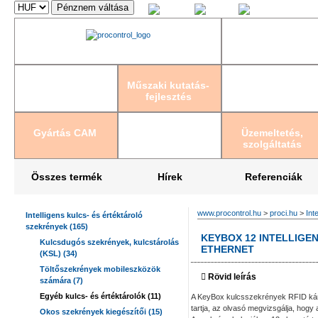
Magyar
English
Deutsch
Műszaki kutatás-
fejlesztés
Gyártás CAM
Üzemeltetés,
szolgáltatás
Összes termék
Hírek
Referenciák
www.procontrol.hu
>
proci.hu
>
Int
Intelligens kulcs- és értéktároló
szekrények (165)
KEYBOX 12 INTELLIGE
Kulcsdugós szekrények, kulcstárolás
ETHERNET
(KSL) (34)
Töltőszekrények mobileszközök
Rövid leírás
számára (7)
Egyéb kulcs- és értéktárolók (11)
A KeyBox kulcsszekrények RFID kárty
tartja, az olvasó megvizsgálja, hogy a
Okos szekrények kiegészítői (15)