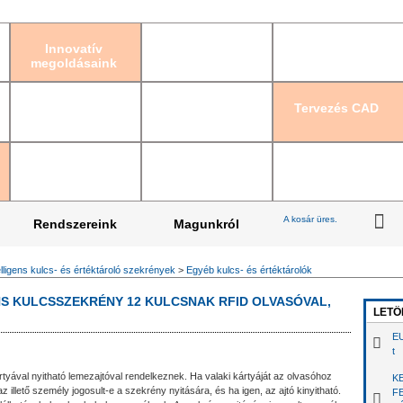
Bejelentkezés
|
Re
Innovatív
megoldásaink
Tervezés CAD
A kosár üres.
Rendszereink
Magunkról
elligens kulcs- és értéktároló szekrények
>
Egyéb kulcs- és értéktárolók
NS KULCSSZEKRÉNY 12 KULCSNAK RFID OLVASÓVAL,
LETÖ
EU
t
ával nyitható lemezajtóval rendelkeznek. Ha valaki kártyáját az olvasóhoz
K
z illető személy jogosult-e a szekrény nyitására, és ha igen, az ajtó kinyitható.
F