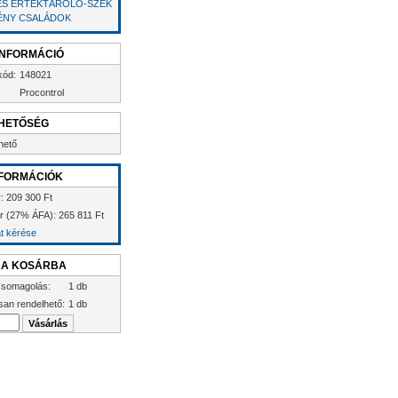
 ÉS ÉRTÉKTÁROLÓ-SZEK
ÉNY CSALÁDOK
INFORMÁCIÓ
kód:
148021
Procontrol
HETŐSÉG
hető
FORMÁCIÓK
r: 209 300 Ft
ár (27% ÁFA): 265 811 Ft
at kérése
 A KOSÁRBA
somagolás:
1 db
san rendelhető:
1 db