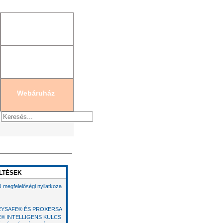
gisztráció
|
Új jelszó generálás
Webáruház
LTÉSEK
 megfelelőségi nyilatkoza
EYSAFE® ÉS PROXERSA
E® INTELLIGENS KULCS