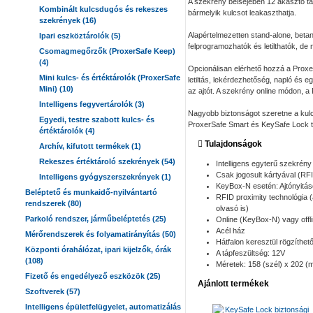
A szekrény belsejében 12 akasztó ta
Kombinált kulcsdugós és rekeszes
bármelyik kulcsot leakaszthatja.
szekrények (16)
Alapértelmezetten stand-alone, betan
Ipari eszköztárolók (5)
felprogramozhatók és letilthatók, d
Csomagmegőrzők (ProxerSafe Keep)
(4)
Opcionálisan elérhető hozzá a Proxe
Mini kulcs- és értéktárolók (ProxerSafe
letiltás, lekérdezhetőség, napló és e
Mini) (10)
az ajtót. A szekrény online módon, a
Intelligens fegyvertárolók (3)
Nagyobb biztonságot szeretne a kul
Egyedi, testre szabott kulcs- és
ProxerSafe Smart és KeySafe Lock t
értéktárolók (4)
Tulajdonságok
Archív, kifutott termékek (1)
Rekeszes értéktároló szekrények (54)
Intelligens egyterű szekrény
Csak jogosult kártyával (RFI
Intelligens gyógyszerszekrények (1)
KeyBox-N esetén: Ajtónyitá
Beléptető és munkaidő-nyilvántartó
RFID proximity technológia
rendszerek (80)
olvasó is)
Parkoló rendszer, járműbeléptetés (25)
Online (KeyBox-N) vagy offl
Acél ház
Mérőrendszerek és folyamatirányítás (50)
Hátfalon keresztül rögzíthet
Központi órahálózat, ipari kijelzők, órák
A tápfeszültség: 12V
(108)
Méretek: 158 (szél) x 202 (
Fizető és engedélyező eszközök (25)
Ajánlott termékek
Szoftverek (57)
Intelligens épületfelügyelet, automatizálás