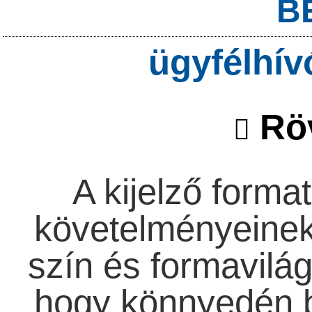
B
ügyfélhív
Röv
A kijelző forma
követelményeinek
szín és formavilág
hogy könnyedén b