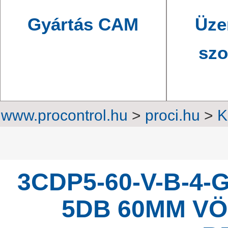
Gyártás CAM
Üze
szo
www.procontrol.hu
>
proci.hu
>
K
Professzio
3CDP5-60-V-B-4-
5DB 60MM VÖR