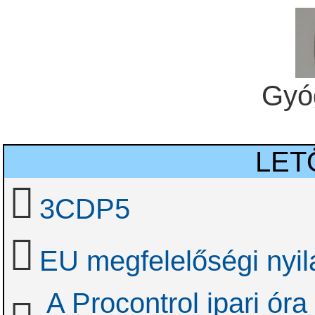
Gyó
LET
3CDP5
EU megfelelőségi nyil
A Procontrol ipari óra