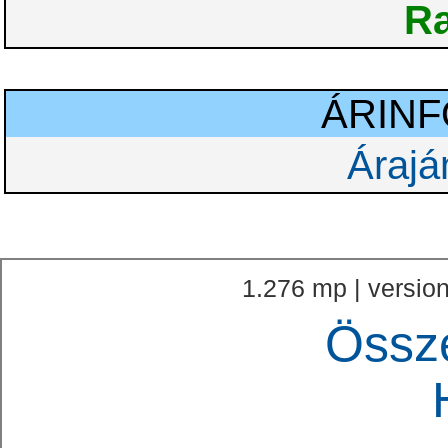
Ra
ÁRIN
Árajá
1.276 mp | version
Össz