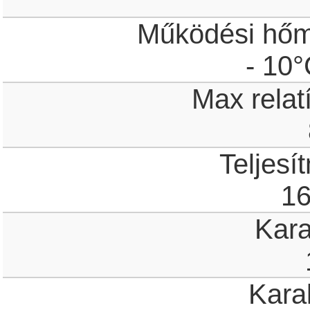
Működési hőm
- 10°
Max relat
Teljesí
1
Kar
Kara