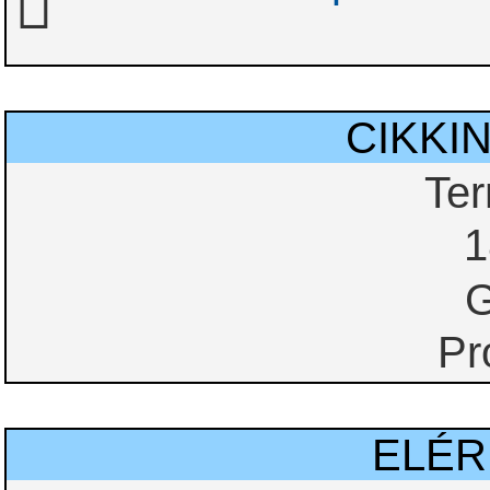
CIKKI
Te
1
G
Pr
ELÉ