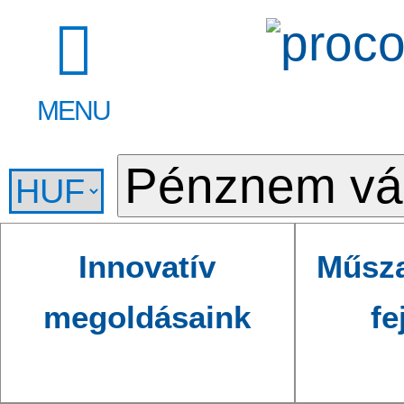
MENU
Innovatív
Műsza
megoldásaink
fe