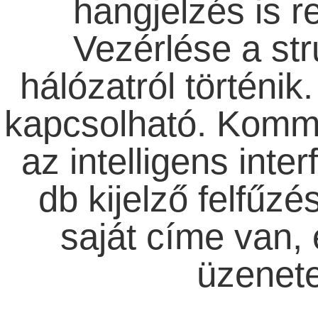
hangjelzés is r
Vezérlése a stru
hálózatról történik
kapcsolható. Kommu
az intelligens inte
db kijelző felfűzé
saját címe van, 
üzenete