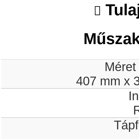
Tula
Műszaki
Méret
407 mm x 
In
Tápf