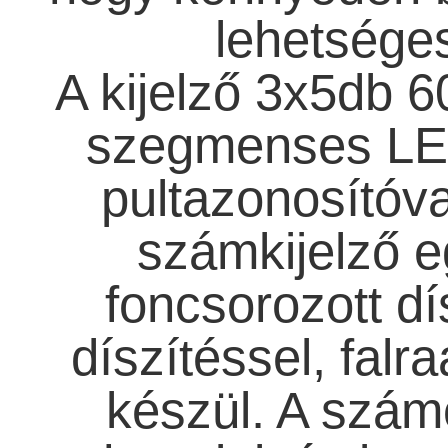
lehetsége
A kijelző 3x5db 
szegmenses LED
pultazonosítóva
számkijelző e
foncsorozott d
díszítéssel, falr
készül. A számo