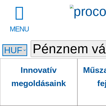
MENU
Innovatív
Műsza
megoldásaink
fe