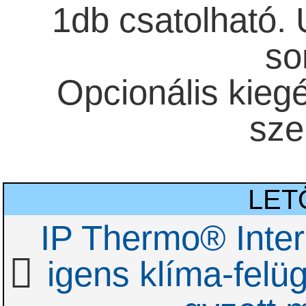
1db csatolható.
so
Opcionális kieg
sze
LET
IP Thermo® Intern
igens klíma-felüg