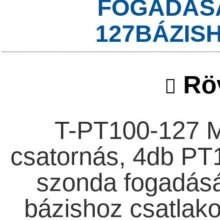
FOGADÁS
127BÁZISH
Röv
T-PT100-127 Mé
csatornás, 4db P
szonda fogadás
bázishoz csatlako