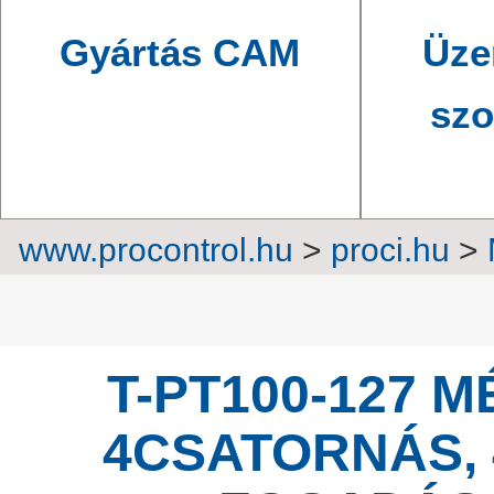
Gyártás CAM
Üze
szo
www.procontrol.hu
>
proci.hu
>
IP Thermo Ethernet mérőren
T-PT100-127 
4CSATORNÁS,