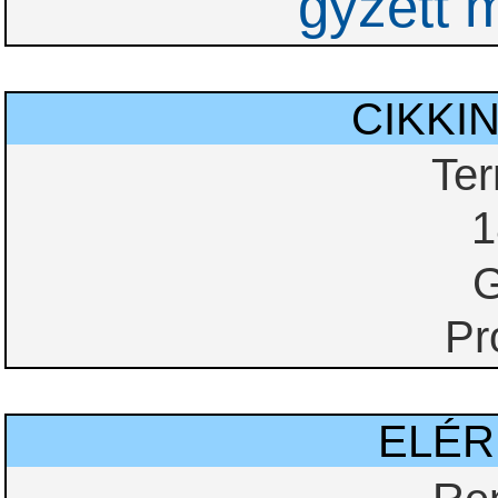
gyzett 
CIKKI
Te
1
G
Pr
ELÉ