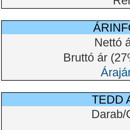
Re
ÁRIN
Nettó á
Bruttó ár (2
Árajá
TEDD 
Darab/